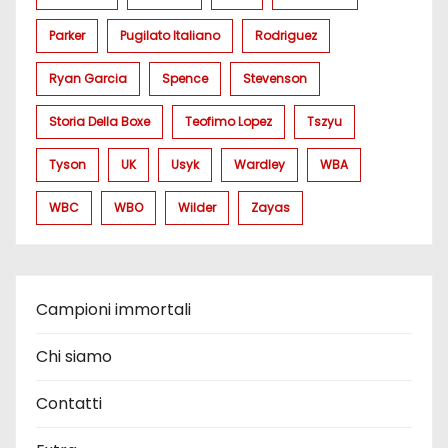
Parker
Pugilato Italiano
Rodriguez
Ryan Garcia
Spence
Stevenson
Storia Della Boxe
Teofimo Lopez
Tszyu
Tyson
UK
Usyk
Wardley
WBA
WBC
WBO
Wilder
Zayas
Campioni immortali
Chi siamo
Contatti