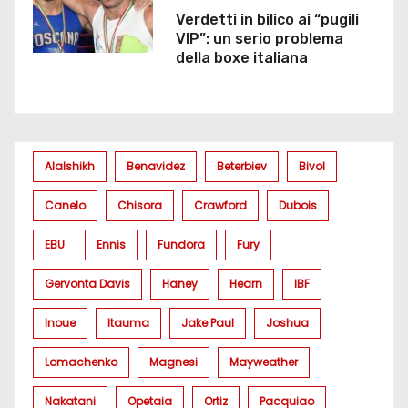
Verdetti in bilico ai “pugili
VIP”: un serio problema
della boxe italiana
Alalshikh
Benavidez
Beterbiev
Bivol
Canelo
Chisora
Crawford
Dubois
EBU
Ennis
Fundora
Fury
Gervonta Davis
Haney
Hearn
IBF
Inoue
Itauma
Jake Paul
Joshua
Lomachenko
Magnesi
Mayweather
Nakatani
Opetaia
Ortiz
Pacquiao