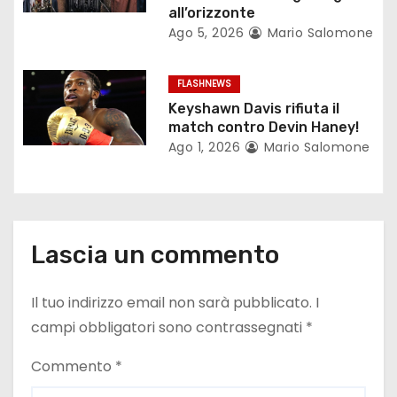
all’orizzonte
i
Ago 5, 2026
Mario Salomone
c
FLASHNEWS
o
Keyshawn Davis rifiuta il
match contro Devin Haney!
l
Ago 1, 2026
Mario Salomone
i
Lascia un commento
Il tuo indirizzo email non sarà pubblicato.
I
campi obbligatori sono contrassegnati
*
Commento
*