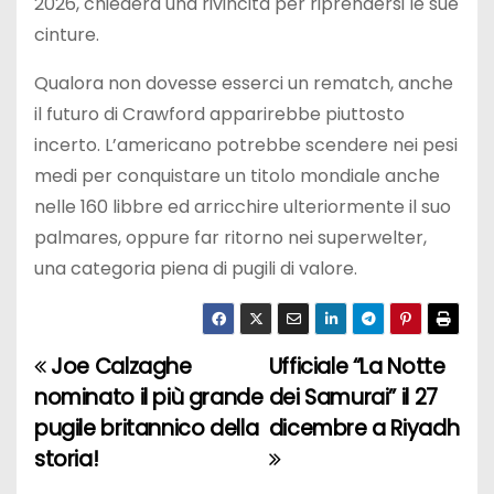
2026, chiederà una rivincita per riprendersi le sue
cinture.
Qualora non dovesse esserci un rematch, anche
il futuro di Crawford apparirebbe piuttosto
incerto. L’americano potrebbe scendere nei pesi
medi per conquistare un titolo mondiale anche
nelle 160 libbre ed arricchire ulteriormente il suo
palmares, oppure far ritorno nei superwelter,
una categoria piena di pugili di valore.
Joe Calzaghe
Ufficiale “La Notte
N
nominato il più grande
dei Samurai” il 27
a
pugile britannico della
dicembre a Riyadh
storia!
v