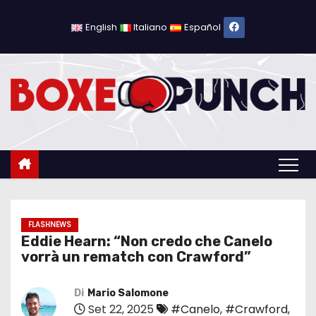
S
a
English
Italiano
Español
l
t
a
a
l
c
o
n
t
e
FLASHNEWS
Eddie Hearn: “Non credo che Canelo
n
vorrà un rematch con Crawford”
u
t
Di
Mario Salomone
o
Set 22, 2025
#Canelo
,
#Crawford
,