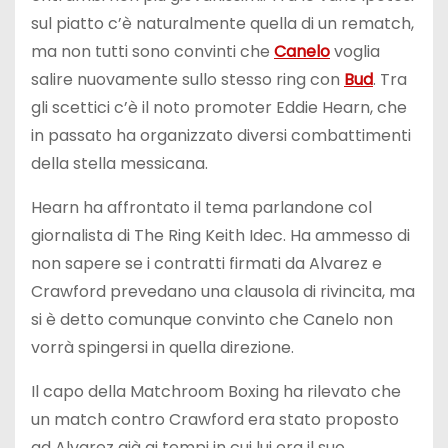
sul piatto c’è naturalmente quella di un rematch,
ma non tutti sono convinti che
Canelo
voglia
salire nuovamente sullo stesso ring con
Bud
. Tra
gli scettici c’è il noto promoter Eddie Hearn, che
in passato ha organizzato diversi combattimenti
della stella messicana.
Hearn ha affrontato il tema parlandone col
giornalista di The Ring Keith Idec. Ha ammesso di
non sapere se i contratti firmati da Alvarez e
Crawford prevedano una clausola di rivincita, ma
si è detto comunque convinto che Canelo non
vorrà spingersi in quella direzione.
Il capo della Matchroom Boxing ha rilevato che
un match contro Crawford era stato proposto
ad Alvarez già ai tempi in cui lui era il suo