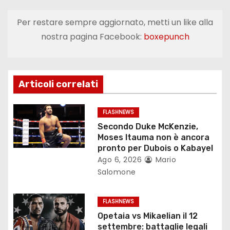
i
Per restare sempre aggiornato, metti un like alla
g
nostra pagina Facebook:
boxepunch
a
z
Articoli correlati
i
o
FLASHNEWS
Secondo Duke McKenzie,
n
Moses Itauma non è ancora
pronto per Dubois o Kabayel
e
Ago 6, 2026
Mario
Salomone
a
r
FLASHNEWS
Opetaia vs Mikaelian il 12
t
settembre: battaglie legali