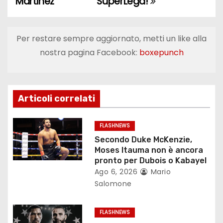
Martinez
SuperLega!
i
g
Per restare sempre aggiornato, metti un like alla
a
nostra pagina Facebook:
boxepunch
z
i
Articoli correlati
o
FLASHNEWS
n
Secondo Duke McKenzie,
Moses Itauma non è ancora
e
pronto per Dubois o Kabayel
Ago 6, 2026
Mario
a
Salomone
r
FLASHNEWS
t