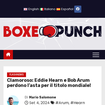
S
a
English
Italiano
Español
l
t
a
a
l
c
o
n
t
e
FLASHNEWS
Clamoroso: Eddie Hearn e Bob Arum
n
perdono l’asta per il titolo mondiale!
u
t
Di
Mario Salomone
o
Set 4, 2024
#Arum
,
#Hearn