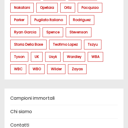
Nakatani
Opetaia
Ortiz
Pacquiao
Parker
Pugilato Italiano
Rodriguez
Ryan Garcia
Spence
Stevenson
Storia Della Boxe
Teofimo Lopez
Tszyu
Tyson
UK
Usyk
Wardley
WBA
WBC
WBO
Wilder
Zayas
Campioni immortali
Chi siamo
Contatti