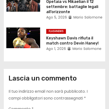
Opetaia vs Mikaelian il 12
settembre: battaglie legali
i
all’orizzonte
c
Ago 5, 2026
Mario Salomone
o
FLASHNEWS
l
Keyshawn Davis rifiuta il
match contro Devin Haney!
i
Ago 1, 2026
Mario Salomone
Lascia un commento
Il tuo indirizzo email non sarà pubblicato.
I
campi obbligatori sono contrassegnati
*
Commento
*