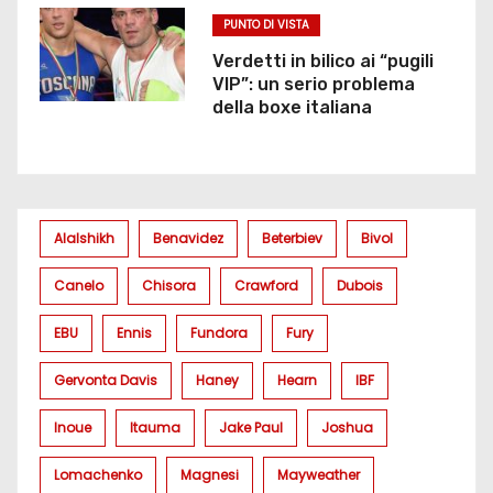
PUNTO DI VISTA
Verdetti in bilico ai “pugili
VIP”: un serio problema
della boxe italiana
Alalshikh
Benavidez
Beterbiev
Bivol
Canelo
Chisora
Crawford
Dubois
EBU
Ennis
Fundora
Fury
Gervonta Davis
Haney
Hearn
IBF
Inoue
Itauma
Jake Paul
Joshua
Lomachenko
Magnesi
Mayweather