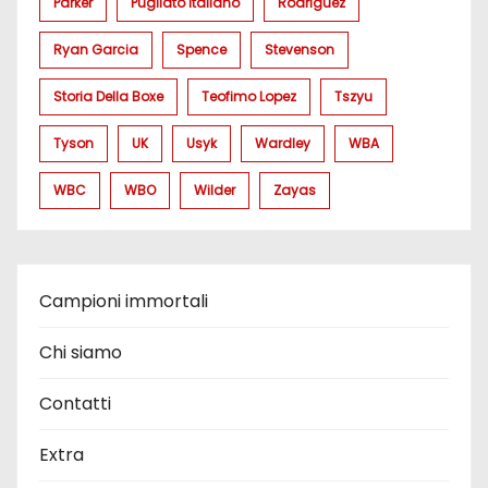
Parker
Pugilato Italiano
Rodriguez
Ryan Garcia
Spence
Stevenson
Storia Della Boxe
Teofimo Lopez
Tszyu
Tyson
UK
Usyk
Wardley
WBA
WBC
WBO
Wilder
Zayas
Campioni immortali
Chi siamo
Contatti
Extra