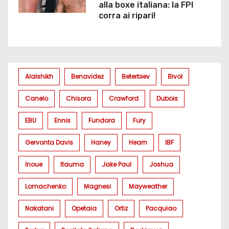
alla boxe italiana: la FPI
corra ai ripari!
Alalshikh
Benavidez
Beterbiev
Bivol
Canelo
Chisora
Crawford
Dubois
EBU
Ennis
Fundora
Fury
Gervonta Davis
Haney
Hearn
IBF
Inoue
Itauma
Jake Paul
Joshua
Lomachenko
Magnesi
Mayweather
Nakatani
Opetaia
Ortiz
Pacquiao