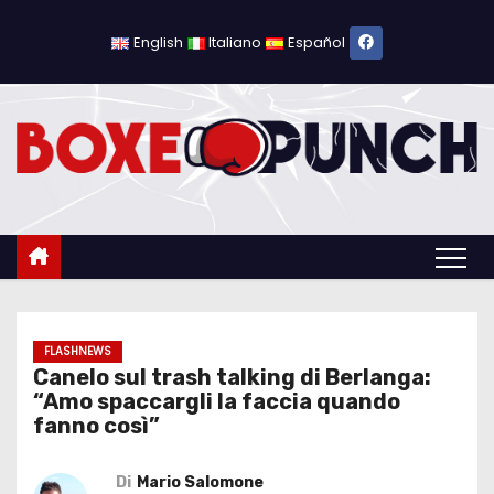
S
a
English
Italiano
Español
l
t
a
a
l
c
o
n
t
e
FLASHNEWS
Canelo sul trash talking di Berlanga:
n
“Amo spaccargli la faccia quando
u
fanno così”
t
o
Di
Mario Salomone