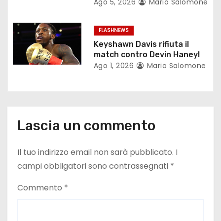
c
Ago 5, 2026
Mario Salomone
o
FLASHNEWS
l
Keyshawn Davis rifiuta il
match contro Devin Haney!
i
Ago 1, 2026
Mario Salomone
Lascia un commento
Il tuo indirizzo email non sarà pubblicato.
I
campi obbligatori sono contrassegnati
*
Commento
*