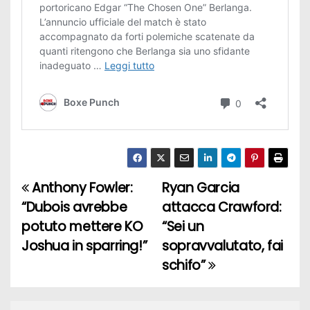
Anthony Fowler:
Ryan Garcia
N
“Dubois avrebbe
attacca Crawford:
a
potuto mettere KO
“Sei un
Joshua in sparring!”
sopravvalutato, fai
v
schifo”
i
g