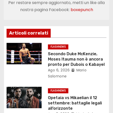
Per restare sempre aggiornato, metti un like alla
a
nostra pagina Facebook:
boxepunch
z
i
Articoli correlati
o
FLASHNEWS
n
Secondo Duke McKenzie,
Moses Itauma non è ancora
e
pronto per Dubois o Kabayel
Ago 6, 2026
Mario
a
Salomone
r
FLASHNEWS
t
Opetaia vs Mikaelian il 12
settembre: battaglie legali
i
all’orizzonte