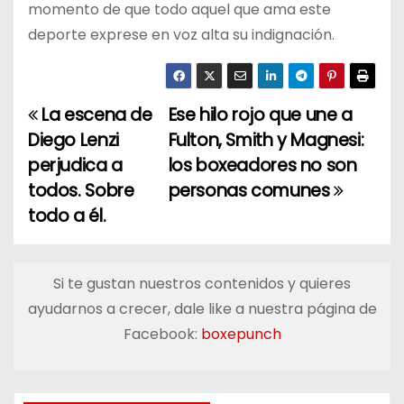
momento de que todo aquel que ama este
deporte exprese en voz alta su indignación.
La escena de
Ese hilo rojo que une a
N
Diego Lenzi
Fulton, Smith y Magnesi:
a
perjudica a
los boxeadores no son
todos. Sobre
personas comunes
v
todo a él.
e
g
Si te gustan nuestros contenidos y quieres
a
ayudarnos a crecer, dale like a nuestra página de
Facebook:
boxepunch
c
i