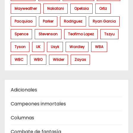
Mayweather
Nakatani
Opetaia
Ortiz
Pacquiao
Parker
Rodriguez
Ryan Garcia
Spence
Stevenson
Teofimo Lopez
Tszyu
Tyson
UK
Usyk
Wardley
WBA
WBC
WBO
Wilder
Zayas
Adicionales
Campeones inmortales
Columnas
Combate de fantasìa