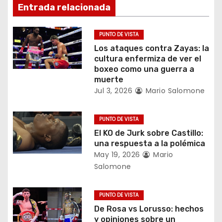
ó
Entrada relacionada
n
PUNTO DE VISTA
d
Los ataques contra Zayas: la
cultura enfermiza de ver el
e
boxeo como una guerra a
muerte
e
Jul 3, 2026
Mario Salomone
n
PUNTO DE VISTA
t
El KO de Jurk sobre Castillo:
una respuesta a la polémica
r
May 19, 2026
Mario
Salomone
a
d
PUNTO DE VISTA
De Rosa vs Lorusso: hechos
a
y opiniones sobre un