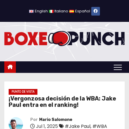
S
a
English
Italiano
Español
l
t
a
r
a
l
c
o
n
t
PUNTO DE VISTA
¡Vergonzosa decisión de la WBA: Jake
e
Paul entra en el ranking!
n
i
Por
Mario Salomone
d
Jul 1, 2025
#Jake Paul
,
#WBA