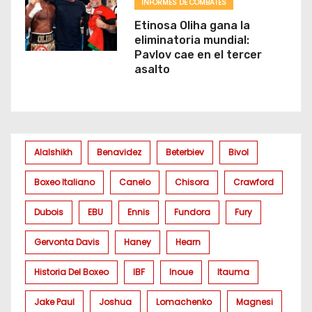
INFORMES DE COMBATES
Etinosa Oliha gana la
eliminatoria mundial:
Pavlov cae en el tercer
asalto
Alalshikh
Benavidez
Beterbiev
Bivol
Boxeo Italiano
Canelo
Chisora
Crawford
Dubois
EBU
Ennis
Fundora
Fury
Gervonta Davis
Haney
Hearn
Historia Del Boxeo
IBF
Inoue
Itauma
Jake Paul
Joshua
Lomachenko
Magnesi