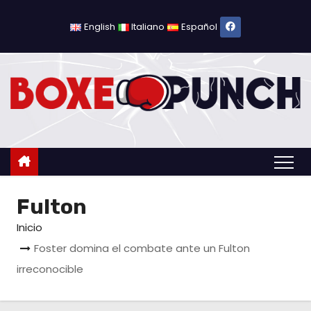
S
a
English
Italiano
Español
l
t
a
r
a
l
c
o
Fulton
n
t
Inicio
e
Foster domina el combate ante un Fulton
n
irreconocible
i
d