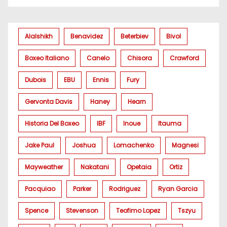
Alalshikh
Benavidez
Beterbiev
Bivol
Boxeo Italiano
Canelo
Chisora
Crawford
Dubois
EBU
Ennis
Fury
Gervonta Davis
Haney
Hearn
Historia Del Boxeo
IBF
Inoue
Itauma
Jake Paul
Joshua
Lomachenko
Magnesi
Mayweather
Nakatani
Opetaia
Ortiz
Pacquiao
Parker
Rodriguez
Ryan Garcia
Spence
Stevenson
Teofimo Lopez
Tszyu