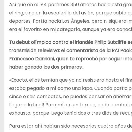
Así que en el ‘84 partimos 350 atletas hacia esta gr
el ring, sino en la escalerilla del avión, porque sab
deportes. Partía hacia Los Ángeles, pero ni siquier
era el favorito en mi categoría, aunque ya era conoc
Tu debut olímpico contra el irlandés Philip Sutcliff
transmisión televisiva: el comentarista de la RAI Pao
Francesco Damiani, quien te reprochó por seguir int
haber ganado los dos primeros…
«Exacto, ellos temían que yo no resistiera hasta el fi
estaba pegado a mí como una lapa. Cuando particip
cinco o seis combates, no puedes pensar en ahorrar en
llegar a la final! Para mí, en un torneo, cada combate
exhausto, porque luego tenía dos o tres días de recu
Para estar ahí habían sido necesarios cuatro años de