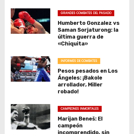
GRANDES COMBATES DEL PASADO
Humberto Gonzalez vs
Saman Sorjaturong: la
última guerra de
«Chiquita»
INFORMES DE COMBATES
Pesos pesados en Los
Ángeles: ¡Bakole
arrollador, Miller
robado!
CAMPEONES INMORTALES
Marijan Beneš: El
campeón
incomprendido, sin