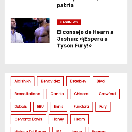
patria
FLASHNEWS
El consejo de Hearn a
Joshua: «¡Espera a
Tyson Fury!»
Alalshikh
Benavidez
Beterbiev
Bivol
Boxeo Italiano
Canelo
Chisora
Crawford
Dubois
EBU
Ennis
Fundora
Fury
Gervonta Davis
Haney
Hearn
Historia Del Boxeo
IBF
Inoue
Itauma