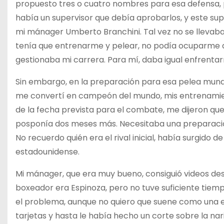
propuesto tres o cuatro nombres para esa defensa, p
había un supervisor que debía aprobarlos, y este su
mi mánager Umberto Branchini. Tal vez no se llevaban b
tenía que entrenarme y pelear, no podía ocuparme d
gestionaba mi carrera. Para mí, daba igual enfrentar
Sin embargo, en la preparación para esa pelea mund
me convertí en campeón del mundo, mis entrenamie
de la fecha prevista para el combate, me dijeron qu
posponía dos meses más. Necesitaba una preparació
No recuerdo quién era el rival inicial, había surgido 
estadounidense.
Mi mánager, que era muy bueno, consiguió videos des
boxeador era Espinoza, pero no tuve suficiente tiem
el problema, aunque no quiero que suene como una ex
tarjetas y hasta le había hecho un corte sobre la nari