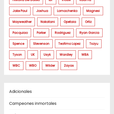
Jake Paul
Joshua
Lomachenko
Magnesi
Mayweather
Nakatani
Opetaia
Ortiz
Pacquiao
Parker
Rodriguez
Ryan Garcia
Spence
Stevenson
Teofimo Lopez
Tszyu
Tyson
UK
Usyk
Wardley
WBA
WBC
WBO
Wilder
Zayas
Adicionales
Campeones inmortales