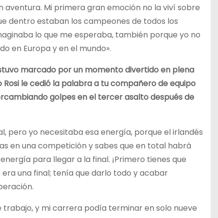
an aventura. Mi primera gran emoción no la viví sobre
ía que dentro estaban los campeones de todos los
a imaginaba lo que me esperaba, también porque yo no
ido en Europa y en el mundo».
e estuvo marcado por un momento divertido en plena
lo Rosi le cedió la palabra a tu compañero de equipo
ercambiando golpes en el tercer asalto después de
nal, pero yo necesitaba esa energía, porque el irlandés
as en una competición y sabes que en total habrá
ergía para llegar a la final. ¡Primero tienes que
 era una final; tenía que darlo todo y acabar
peración.
 trabajo, y mi carrera podía terminar en solo nueve