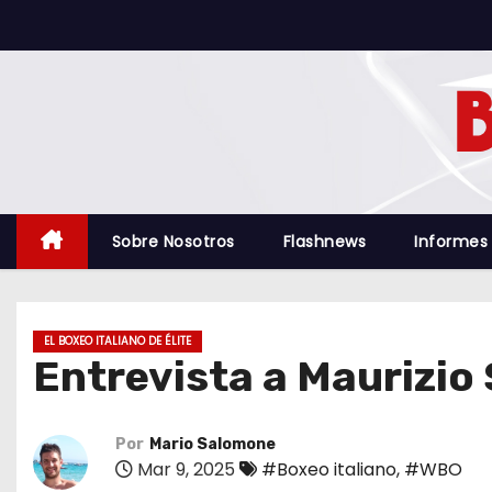
S
a
l
t
a
r
a
l
Sobre Nosotros
Flashnews
Informes
c
o
n
EL BOXEO ITALIANO DE ÉLITE
t
Entrevista a Maurizio 
e
n
i
Por
Mario Salomone
Mar 9, 2025
#Boxeo italiano
,
#WBO
d