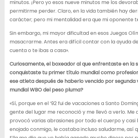
minutos. ¡Pero yo esos nueve minutos me los devora
permitirme perder. Claro, en la vida también hay der
carácter; pero mi mentalidad era que mi oponente 
Sin embargo, mi mayor dificultad en esos Juegos Olímp
masacrarme. Antes era difícil contar con la ayuda de 
cuenta o te ibas a casa».
Curiosamente, el boxeador al que enfrentaste en la s
conquistaste tu primer título mundial como profesion
ese atleta después de haberlo vencido por segunda 
mundial WBO del peso pluma?
«Sí, porque en el ‘92 fui de vacaciones a Santo Domin
gente del lugar me reconoció y me llevó a verlo. Me 
provocó varias abrasiones por todo el cuerpo y casi 
enojado conmigo, le costaba incluso saludarme, así 
Ella me dijo que yo había ganado mucho dinero por pel