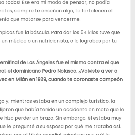
ba todos! Ese era mi modo de pensar, no podía
rotas, siempre te enseñan algo, te fortalecen el
tenía que matarse para vencerme.
icos fue la báscula. Para dar los 54 kilos tuve que
un médico o un nutricionista, o lo lograbas por tu
emifinal de Los Ángeles fue el mismo contra el que
al, el dominicano Pedro Nolasco. ¿Volviste a ver a
vez en Milán en 1989, cuando te coronaste campeón
go y, mientras estaba en un complejo turístico, la
dijeron que había tenido un accidente en moto que le
le hizo perder un brazo. Sin embargo, él estaba muy
que le pregunté a su esposa por qué me trataba así.
ear por el título mundial, mientras que a él le