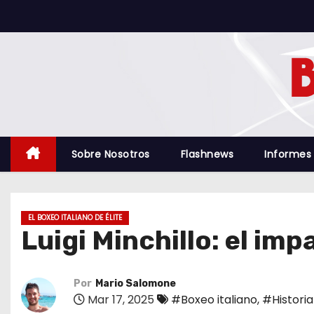
S
a
l
t
a
r
a
l
Sobre Nosotros
Flashnews
Informes
c
o
n
EL BOXEO ITALIANO DE ÉLITE
t
Luigi Minchillo: el im
e
n
i
Por
Mario Salomone
Mar 17, 2025
#Boxeo italiano
,
#Historia
d