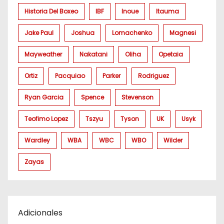
Historia Del Boxeo
IBF
Inoue
Itauma
Jake Paul
Joshua
Lomachenko
Magnesi
Mayweather
Nakatani
Oliha
Opetaia
Ortiz
Pacquiao
Parker
Rodriguez
Ryan Garcia
Spence
Stevenson
Teofimo Lopez
Tszyu
Tyson
UK
Usyk
Wardley
WBA
WBC
WBO
Wilder
Zayas
Adicionales