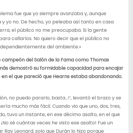
oblema fue que yo siempre avanzaba y, aunque
na y yo no. De hecho, yo peleaba así tanto en casa
rra, el público no me preocupaba. Si la gente
ra callarlos. No quiero decir que el público no
independientemente del ambiente.»
tro campeón del Salón de la Fama como Thomas
 más demostró su formidable capacidad para encajar
to en el que pareció que Hearns estaba abandonando.
ón, no puedo pararlo, basta…!’, levantó el brazo y se
 sería mucho más fácil. Cuando vio que uno, dos, tres,
, tuvo un instante, en ese décimo asalto, en el que
. ¡No sé cuántas veces he visto ese asalto! Fue un
 Ray Leonard, solo que Durán lo hizo porque