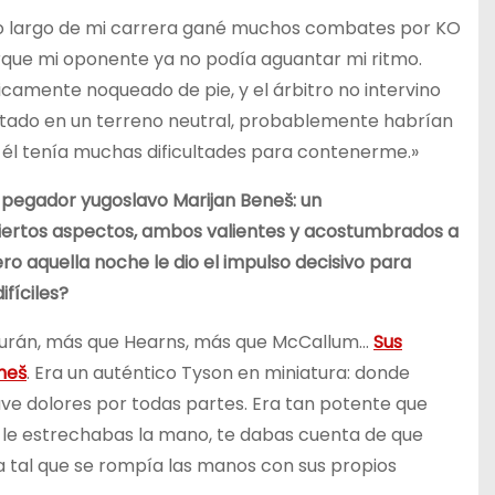
A lo largo de mi carrera gané muchos combates por KO
que mi oponente ya no podía aguantar mi ritmo.
camente noqueado de pie, y el árbitro no intervino
stado en un terreno neutral, probablemente habrían
e él tenía muchas dificultades para contenerme.»
l pegador yugoslavo Marijan Beneš: un
iertos aspectos, ambos valientes y acostumbrados a
ro aquella noche le dio el impulso decisivo para
fíciles?
 Durán, más que Hearns, más que McCallum…
Sus
neš
. Era un auténtico Tyson en miniatura: donde
uve dolores por todas partes. Era tan potente que
o le estrechabas la mano, te dabas cuenta de que
 tal que se rompía las manos con sus propios