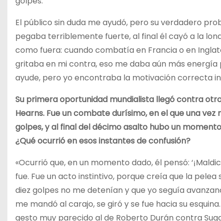
golpes.
El público sin duda me ayudó, pero su verdadero pr
pegaba terriblemente fuerte, al final él cayó a la lo
como fuera: cuando combatía en Francia o en Inglate
gritaba en mi contra, eso me daba aún más energía pa
ayude, pero yo encontraba la motivación correcta 
Su primera oportunidad mundialista llegó contra o
Hearns. Fue un combate durísimo, en el que una vez
golpes, y al final del décimo asalto hubo un momen
¿Qué ocurrió en esos instantes de confusión?
«Ocurrió que, en un momento dado, él pensó: ‘¡Maldici
fue. Fue un acto instintivo, porque creía que la pelea
diez golpes no me detenían y que yo seguía avanzando
me mandó al carajo, se giró y se fue hacia su esquina
gesto muy parecido al de Roberto Durán contra Sugar