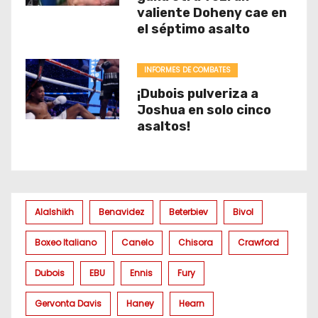
valiente Doheny cae en
el séptimo asalto
INFORMES DE COMBATES
¡Dubois pulveriza a
Joshua en solo cinco
asaltos!
Alalshikh
Benavidez
Beterbiev
Bivol
Boxeo Italiano
Canelo
Chisora
Crawford
Dubois
EBU
Ennis
Fury
Gervonta Davis
Haney
Hearn