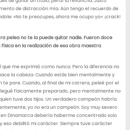
 de ganar un título, perdí la revancha. Justo
momento de distracción mía. Aún tengo el recuerdo de
ndole: «No te preocupes, ahora me ocupo yo»: ¡crack!
mera pelea no te la puede quitar nadie. Fueron doce
 física en la realización de esa obra maestra
el que me exprimió como nunca. Pero la diferencia no
 la hace la cabeza. Cuando estás bien mentalmente y
te pare. Cuando, al final de mi carrera, peleé por el
llegué físicamente preparado, pero mentalmente no
 quien tuve dos hijos. Un verdadero campeón habría
dentemente, yo no era un campeón. Soy muy severo
as en Dinamarca debería haberme concentrado solo
y eso debilitó mi carácter. Siempre tuve carácter