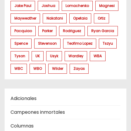
Jake Paul
Joshua
Lomachenko
Magnesi
Mayweather
Nakatani
Opetaia
Ortiz
Pacquiao
Parker
Rodriguez
Ryan Garcia
Spence
Stevenson
Teofimo Lopez
Tszyu
Tyson
UK
Usyk
Wardley
WBA
WBC
WBO
Wilder
Zayas
Adicionales
Campeones inmortales
Columnas