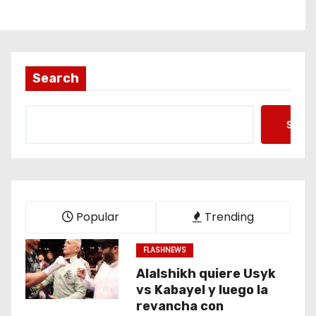
Search
Searc
Popular
Trending
FLASHNEWS
Alalshikh quiere Usyk
vs Kabayel y luego la
revancha con