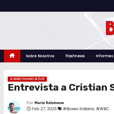
S
a
l
t
a
r
a
l
Sobre Nosotros
Flashnews
Informes
c
o
n
EL BOXEO ITALIANO DE ÉLITE
t
Entrevista a Cristian 
e
n
i
Por
Mario Salomone
Feb 27, 2025
#Boxeo italiano
,
#WBC
d