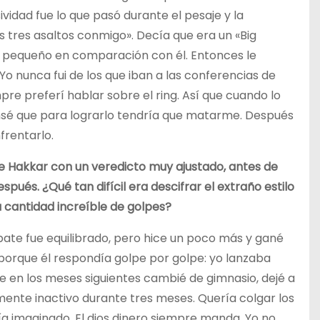
vidad fue lo que pasó durante el pesaje y la
s tres asaltos conmigo». Decía que era un «Big
 pequeño en comparación con él. Entonces le
Yo nunca fui de los que iban a las conferencias de
mpre preferí hablar sobre el ring. Así que cuando lo
nsé que para lograrlo tendría que matarme. Después
frentarlo.
de Hakkar con un veredicto muy ajustado, antes de
ués. ¿Qué tan difícil era descifrar el extraño estilo
 cantidad increíble de golpes?
ate fue equilibrado, pero hice un poco más y gané
orque él respondía golpe por golpe: yo lanzaba
 en los meses siguientes cambié de gimnasio, dejé a
ente inactivo durante tres meses. Quería colgar los
a imaginado. El dios dinero siempre manda. Yo no