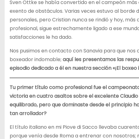
Sven Ottke se había convertido en el campeón más q
exento de obstáculos. Varias veces estuvo al borde 
personales, pero Cristian nunca se rindió y hoy, más 
profesional, sigue estrechamente ligado a ese mundo 
satisfacciones le ha dado.
Nos pusimos en contacto con Sanavia para que nos co
boxeador indomable;
aquí les presentamos las resp
episodio dedicado a él en nuestra sección «¡El boxeo it
Tu primer título como profesional fue el campeonato i
victoria en cuatro asaltos sobre el excelente Claudi
equilibrado, pero que dominaste desde el principio h
tan arrollador?
El título italiano en mi Piove di Sacco llevaba cuaren
porque venía desde Roma a entrenar con nosotros; n