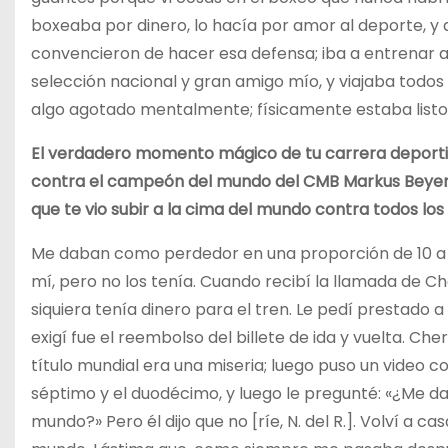
boxeaba por dinero, lo hacía por amor al deporte, y d
convencieron de hacer esa defensa; iba a entrenar a F
selección nacional y gran amigo mío, y viajaba todos
algo agotado mentalmente; físicamente estaba listo,
El verdadero momento mágico de tu carrera deportiv
contra el campeón del mundo del CMB Markus Beyer. 
que te vio subir a la cima del mundo contra todos lo
Me daban como perdedor en una proporción de 10 a 1. 
mí, pero no los tenía. Cuando recibí la llamada de C
siquiera tenía dinero para el tren. Le pedí prestado a
exigí fue el reembolso del billete de ida y vuelta. Ch
título mundial era una miseria; luego puso un video con
séptimo y el duodécimo, y luego le pregunté: «¿Me d
mundo?» Pero él dijo que no [ríe, N. del R.]. Volví a