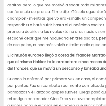
asaltos, pero lo que me motivó a sacar toda mi agresi
conferencia de prensa. Él me dijo: «Tú solo aguantará
champion» mientras que yo era «small», un campeón
respondí: «Te haré sufrir hasta el duodécimo asalto». 
prensa a decirles a los rivales «tú no eres nadie», sie
escuché decir que me noquearía en tres asaltos, pe
de esa pelea, nunca más volvió a Italia: nadie quiso en
El cinturón europeo llegó a costa del francés Morra
que el mismo Hakkar te lo arrebatara cinco meses desp
del francés, que se movía sin descanso y lanzaba una
Cuando lo enfrenté por primera vez en casa, el comb
por puntos. Fue un combate realmente complicado p
bombazos y él lanzaba golpes suaves. Luego pasó que
mi antiguo entrenador Gino Freo y estuve completam
guantes porque vi cosas en el boxeo que nunca habrí