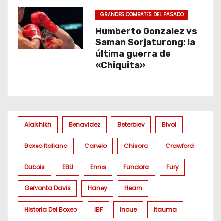
GRANDES COMBATES DEL PASADO
Humberto Gonzalez vs
Saman Sorjaturong: la
última guerra de
«Chiquita»
Alalshikh
Benavidez
Beterbiev
Bivol
Boxeo Italiano
Canelo
Chisora
Crawford
Dubois
EBU
Ennis
Fundora
Fury
Gervonta Davis
Haney
Hearn
Historia Del Boxeo
IBF
Inoue
Itauma