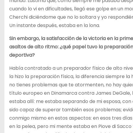
mundo. Lástima que, como siempre me pasaba después
cuando lo vi en dificultades, llegó ese golpe en un 
Cherchi diciéndome que no lo soltara y yo respondié
Un instante después, estaba en la lona.
Sin embargo, la satisfacción de la victoria en la pri
asaltos de alto ritmo: ¿qué papel tuvo la preparación
deportiva?
Había contratado a un preparador físico de alto niv
la hizo la preparación física, la diferencia siempre
no tienes problemas que te atormenten, no hay quien 
título europeo en Dinamarca contra James DeGale, 
estaba allí: me estaba separando de mi esposa, con
sido capaz de superar también esos problemas; evi
conmigo mismo en estos aspectos: en esos tres dí
en la pelea, pero mi mente estaba en Piove di Sacco 