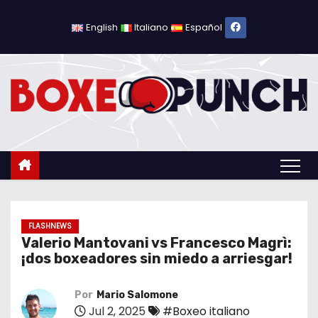
S
a
English
Italiano
Español
l
t
a
r
a
l
c
o
n
t
FLASHNEWS
Valerio Mantovani vs Francesco Magrì:
e
¡dos boxeadores sin miedo a arriesgar!
n
i
Por
Mario Salomone
d
Jul 2, 2025
#Boxeo italiano