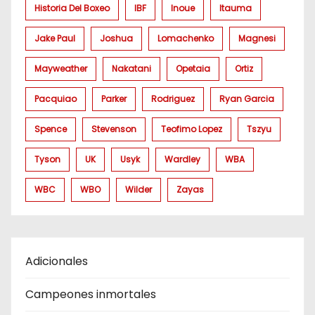
Historia Del Boxeo
IBF
Inoue
Itauma
Jake Paul
Joshua
Lomachenko
Magnesi
Mayweather
Nakatani
Opetaia
Ortiz
Pacquiao
Parker
Rodriguez
Ryan Garcia
Spence
Stevenson
Teofimo Lopez
Tszyu
Tyson
UK
Usyk
Wardley
WBA
WBC
WBO
Wilder
Zayas
Adicionales
Campeones inmortales