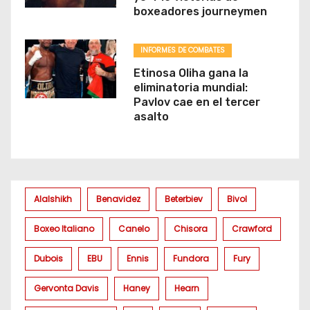
boxeadores journeymen
INFORMES DE COMBATES
Etinosa Oliha gana la
eliminatoria mundial:
Pavlov cae en el tercer
asalto
Alalshikh
Benavidez
Beterbiev
Bivol
Boxeo Italiano
Canelo
Chisora
Crawford
Dubois
EBU
Ennis
Fundora
Fury
Gervonta Davis
Haney
Hearn