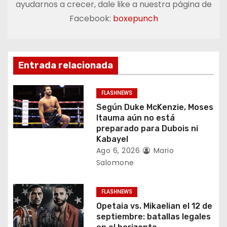
ayudarnos a crecer, dale like a nuestra página de
a
Facebook:
boxepunch
c
i
Entrada relacionada
ó
FLASHNEWS
n
Según Duke McKenzie, Moses
Itauma aún no está
d
preparado para Dubois ni
Kabayel
e
Ago 6, 2026
Mario
Salomone
e
n
FLASHNEWS
Opetaia vs. Mikaelian el 12 de
t
septiembre: batallas legales