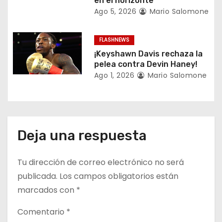
en el horizonte
r
Ago 5, 2026
Mario Salomone
a
FLASHNEWS
d
¡Keyshawn Davis rechaza la
a
pelea contra Devin Haney!
Ago 1, 2026
Mario Salomone
s
Deja una respuesta
Tu dirección de correo electrónico no será
publicada.
Los campos obligatorios están
marcados con
*
Comentario
*