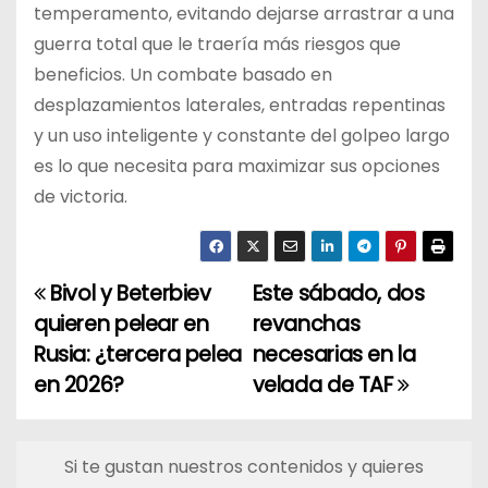
temperamento, evitando dejarse arrastrar a una
guerra total que le traería más riesgos que
beneficios. Un combate basado en
desplazamientos laterales, entradas repentinas
y un uso inteligente y constante del golpeo largo
es lo que necesita para maximizar sus opciones
de victoria.
Bivol y Beterbiev
Este sábado, dos
N
quieren pelear en
revanchas
a
Rusia: ¿tercera pelea
necesarias en la
en 2026?
velada de TAF
v
e
Si te gustan nuestros contenidos y quieres
g