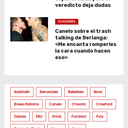
veredicto deja dudas
FLASHNEWS
Canelo sobre el trash
talking de Berlanga:
«Me encanta romperles
la cara cuando hacen
eso»
Alalshikh
Benavidez
Beterbiev
Bivol
Boxeo Italiano
Canelo
Chisora
Crawford
Dubois
EBU
Ennis
Fundora
Fury