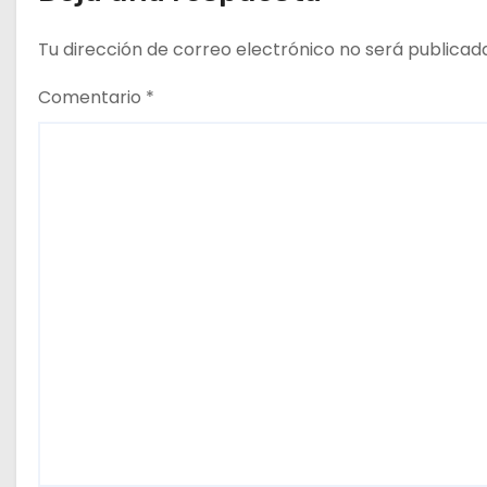
d
Tu dirección de correo electrónico no será publicad
a
Comentario
*
s