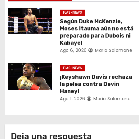
c
FLASHNEWS
i
Según Duke McKenzie,
Moses Itauma aún no está
ó
preparado para Dubois ni
Kabayel
n
Ago 6, 2026
Mario Salomone
d
FLASHNEWS
e
¡Keyshawn Davis rechaza
e
la pelea contra Devin
Haney!
n
Ago 1, 2026
Mario Salomone
t
r
a
Deja una respuesta