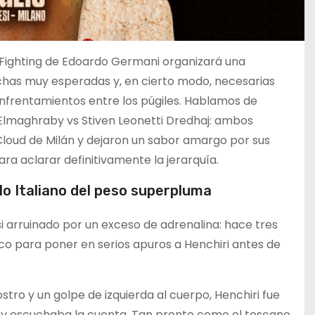
f Fighting de Edoardo Germani organizará una
has muy esperadas y, en cierto modo, necesarias
enfrentamientos entre los púgiles. Hablamos de
Elmaghraby vs Stiven Leonetti Dredhaj: ambos
Cloud de Milán y dejaron un sabor amargo por sus
ra aclarar definitivamente la jerarquía.
lo Italiano del peso superpluma
i arruinado por un exceso de adrenalina: hace tres
o para poner en serios apuros a Henchiri antes de
ostro y un golpe de izquierda al cuerpo, Henchiri fue
o y escuchaba la cuenta. Tan pronto como el toscano