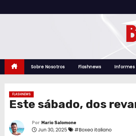
S
a
l
t
a
r
a
l
Sobre Nosotros
Flashnews
Informes
c
o
n
FLASHNEWS
t
Este sábado, dos reva
e
n
i
Por
Mario Salomone
Jun 30, 2025
#Boxeo italiano
d