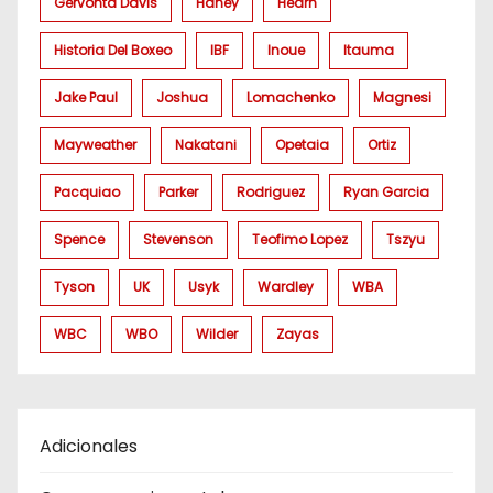
Gervonta Davis
Haney
Hearn
Historia Del Boxeo
IBF
Inoue
Itauma
Jake Paul
Joshua
Lomachenko
Magnesi
Mayweather
Nakatani
Opetaia
Ortiz
Pacquiao
Parker
Rodriguez
Ryan Garcia
Spence
Stevenson
Teofimo Lopez
Tszyu
Tyson
UK
Usyk
Wardley
WBA
WBC
WBO
Wilder
Zayas
Adicionales