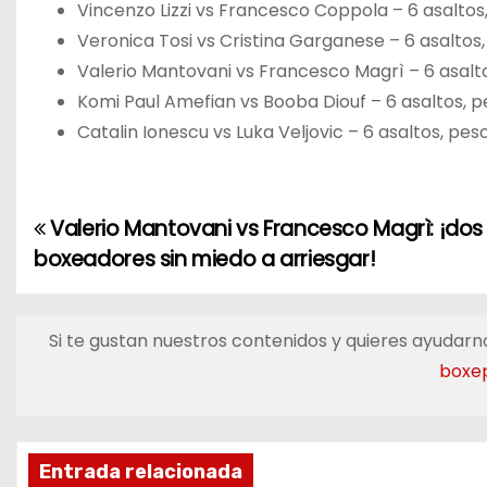
Vincenzo Lizzi vs Francesco Coppola – 6 asaltos
Veronica Tosi vs Cristina Garganese – 6 asaltos
Valerio Mantovani vs Francesco Magrì – 6 asalt
Komi Paul Amefian vs Booba Diouf – 6 asaltos, 
Catalin Ionescu vs Luka Veljovic – 6 asaltos, pe
Valerio Mantovani vs Francesco Magrì: ¡dos
N
boxeadores sin miedo a arriesgar!
a
v
Si te gustan nuestros contenidos y quieres ayudarno
e
boxe
g
a
Entrada relacionada