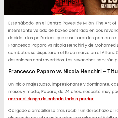
Este sábado, en el Centro Pavesi de Milán, The Art o
interesante velada de boxeo centrada en dos revanc
debido a las polémicas que suscitaron los primeros 
Francesco Paparo vs Nicola Henchiri y de Mohamed 
combates se disputaron el 15 de marzo en el Allianz 
desenlaces controvertidos. Las revanchas servirán pa
Francesco Paparo vs Nicola Henchiri – Títu
Un inicio majestuoso, impresionante y dominante, cas
meses y medio, Paparo, de 24 años, necesitó muy poc
correr el riesgo de echarlo todo a perder
.
Obligado a arrodillarse tras recibir un derechazo al r
alcanzado por otro golpe mientras miraba al árbitr