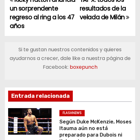
N
un sorprendente
resultados de la
a
regreso al ring a los 47
velada de Milán
años
v
e
Si te gustan nuestros contenidos y quieres
g
ayudarnos a crecer, dale like a nuestra página de
a
Facebook:
boxepunch
c
i
Entrada relacionada
ó
FLASHNEWS
n
Según Duke McKenzie, Moses
Itauma aún no está
d
preparado para Dubois ni