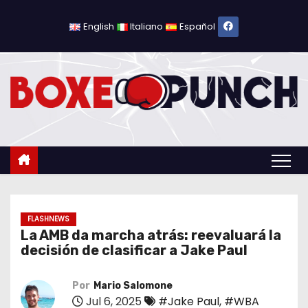
S
a
English
Italiano
Español
l
t
a
r
a
l
c
o
n
t
FLASHNEWS
La AMB da marcha atrás: reevaluará la
e
decisión de clasificar a Jake Paul
n
i
Por
Mario Salomone
d
Jul 6, 2025
#Jake Paul
,
#WBA