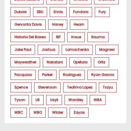
Dubois
EBU
Ennis
Fundora
Fury
Gervonta Davis
Haney
Hearn
Historia Del Boxeo
IBF
Inoue
Itauma
Jake Paul
Joshua
Lomachenko
Magnesi
Mayweather
Nakatani
Opetaia
Ortiz
Pacquiao
Parker
Rodriguez
Ryan Garcia
Spence
Stevenson
Teofimo Lopez
Tszyu
Tyson
UK
Usyk
Wardley
WBA
WBC
WBO
Wilder
Zayas