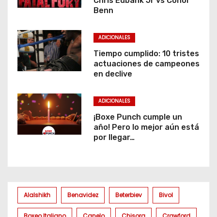
Chris Eubank Jr vs Conor
Benn
ADICIONALES
Tiempo cumplido: 10 tristes
actuaciones de campeones
en declive
ADICIONALES
¡Boxe Punch cumple un
año! Pero lo mejor aún está
por llegar…
Alalshikh
Benavidez
Beterbiev
Bivol
Boxeo Italiano
Canelo
Chisora
Crawford