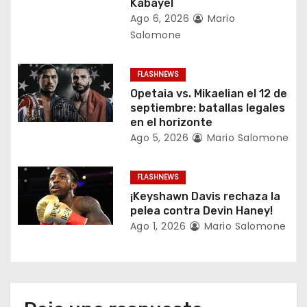
Kabayel
e
Ago 6, 2026
Mario
Salomone
e
n
FLASHNEWS
Opetaia vs. Mikaelian el 12 de
t
septiembre: batallas legales
en el horizonte
r
Ago 5, 2026
Mario Salomone
a
FLASHNEWS
d
¡Keyshawn Davis rechaza la
a
pelea contra Devin Haney!
Ago 1, 2026
Mario Salomone
s