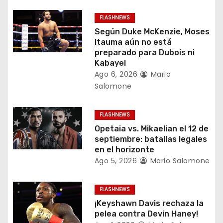
ó
FLASHNEWS
n
Según Duke McKenzie, Moses
Itauma aún no está
d
preparado para Dubois ni
Kabayel
e
Ago 6, 2026
Mario
Salomone
e
n
FLASHNEWS
Opetaia vs. Mikaelian el 12 de
t
septiembre: batallas legales
en el horizonte
r
Ago 5, 2026
Mario Salomone
a
FLASHNEWS
d
¡Keyshawn Davis rechaza la
a
pelea contra Devin Haney!