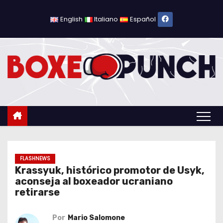
S
a
English
Italiano
Español
l
t
a
r
a
l
c
o
n
t
FLASHNEWS
Krassyuk, histórico promotor de Usyk,
e
aconseja al boxeador ucraniano
n
retirarse
i
d
Por
Mario Salomone