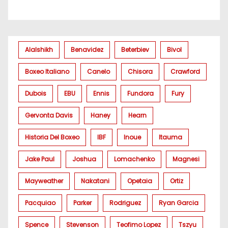
Alalshikh
Benavidez
Beterbiev
Bivol
Boxeo Italiano
Canelo
Chisora
Crawford
Dubois
EBU
Ennis
Fundora
Fury
Gervonta Davis
Haney
Hearn
Historia Del Boxeo
IBF
Inoue
Itauma
Jake Paul
Joshua
Lomachenko
Magnesi
Mayweather
Nakatani
Opetaia
Ortiz
Pacquiao
Parker
Rodriguez
Ryan Garcia
Spence
Stevenson
Teofimo Lopez
Tszyu