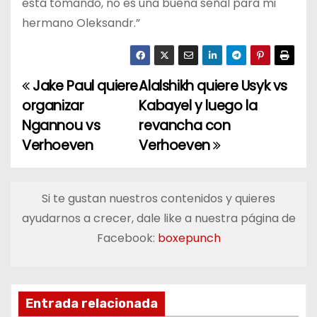
está tomando, no es una buena señal para mi
hermano Oleksandr.”
Jake Paul quiere
Alalshikh quiere Usyk vs
N
organizar
Kabayel y luego la
a
Ngannou vs
revancha con
Verhoeven
Verhoeven
v
e
Si te gustan nuestros contenidos y quieres
g
ayudarnos a crecer, dale like a nuestra página de
a
Facebook:
boxepunch
c
i
Entrada relacionada