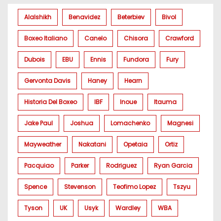
Alalshikh
Benavidez
Beterbiev
Bivol
Boxeo Italiano
Canelo
Chisora
Crawford
Dubois
EBU
Ennis
Fundora
Fury
Gervonta Davis
Haney
Hearn
Historia Del Boxeo
IBF
Inoue
Itauma
Jake Paul
Joshua
Lomachenko
Magnesi
Mayweather
Nakatani
Opetaia
Ortiz
Pacquiao
Parker
Rodriguez
Ryan Garcia
Spence
Stevenson
Teofimo Lopez
Tszyu
Tyson
UK
Usyk
Wardley
WBA