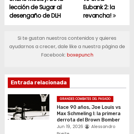
a
lección de Sugar al
Eubank 2: la
desengaño de DLH
revancha!
v
e
Si te gustan nuestros contenidos y quieres
g
ayudarnos a crecer, dale like a nuestra página de
a
Facebook:
boxepunch
c
i
Entrada relacionada
ó
GRANDES COMBATES DEL PASADO
n
Hace 90 años, Joe Louis vs
Max Schmeling I: la primera
d
derrota del Brown Bomber
Jun 19, 2026
Alessandro
e
Preite