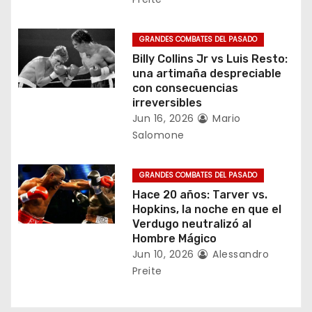
e
GRANDES COMBATES DEL PASADO
n
Billy Collins Jr vs Luis Resto:
una artimaña despreciable
t
con consecuencias
irreversibles
r
Jun 16, 2026
Mario
a
Salomone
d
GRANDES COMBATES DEL PASADO
a
Hace 20 años: Tarver vs.
Hopkins, la noche en que el
s
Verdugo neutralizó al
Hombre Mágico
Jun 10, 2026
Alessandro
Preite