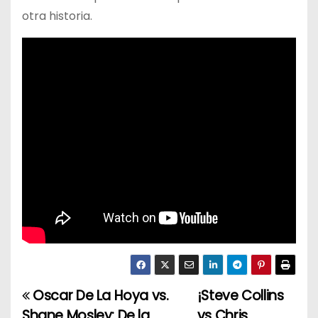
otra historia.
Oscar De La Hoya vs.
¡Steve Collins
N
Shane Mosley: De la
vs Chris