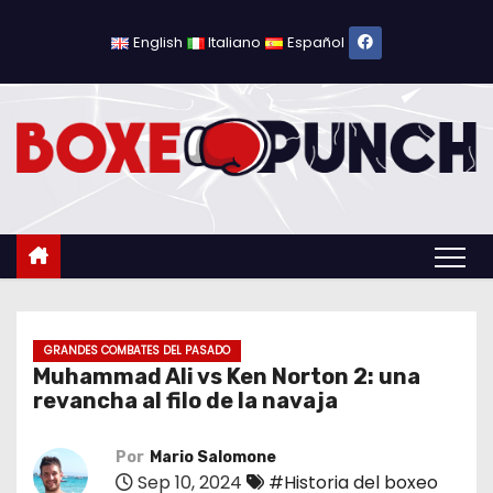
S
a
English
Italiano
Español
l
t
a
r
a
l
c
o
n
t
GRANDES COMBATES DEL PASADO
Muhammad Ali vs Ken Norton 2: una
e
revancha al filo de la navaja
n
i
Por
Mario Salomone
d
Sep 10, 2024
#Historia del boxeo