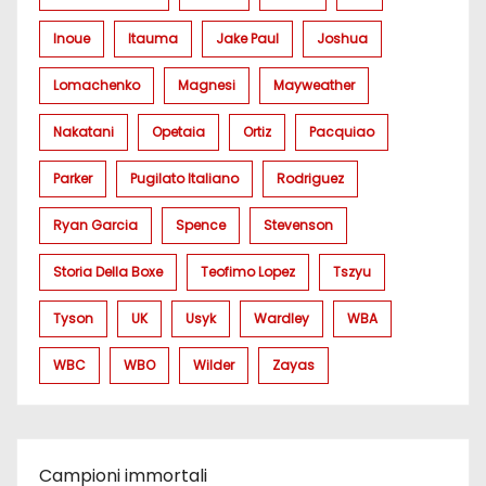
Inoue
Itauma
Jake Paul
Joshua
Lomachenko
Magnesi
Mayweather
Nakatani
Opetaia
Ortiz
Pacquiao
Parker
Pugilato Italiano
Rodriguez
Ryan Garcia
Spence
Stevenson
Storia Della Boxe
Teofimo Lopez
Tszyu
Tyson
UK
Usyk
Wardley
WBA
WBC
WBO
Wilder
Zayas
Campioni immortali