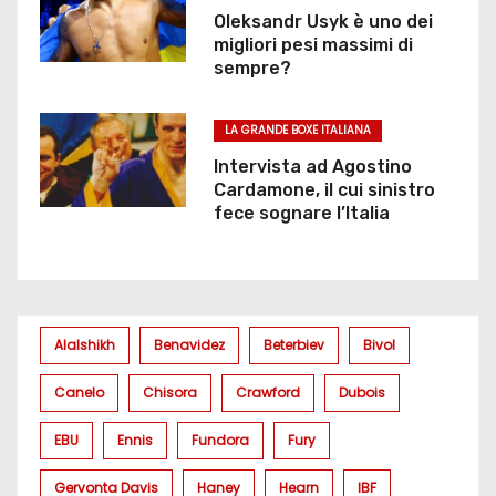
Oleksandr Usyk è uno dei
migliori pesi massimi di
sempre?
LA GRANDE BOXE ITALIANA
Intervista ad Agostino
Cardamone, il cui sinistro
fece sognare l’Italia
Alalshikh
Benavidez
Beterbiev
Bivol
Canelo
Chisora
Crawford
Dubois
EBU
Ennis
Fundora
Fury
Gervonta Davis
Haney
Hearn
IBF