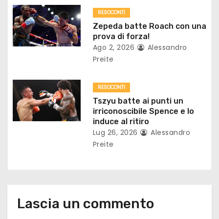
r
RESOCONTI
t
Zepeda batte Roach con una
prova di forza!
i
Ago 2, 2026
Alessandro
Preite
c
o
RESOCONTI
Tszyu batte ai punti un
l
irriconoscibile Spence e lo
induce al ritiro
i
Lug 26, 2026
Alessandro
Preite
Lascia un commento