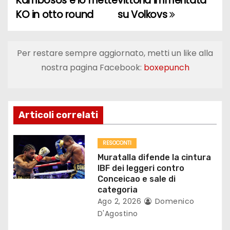
Kambosos e lo mette
vittoria immeritata
KO in otto round
su Volkovs
v
i
Per restare sempre aggiornato, metti un like alla
g
nostra pagina Facebook:
boxepunch
a
z
Articoli correlati
i
o
RESOCONTI
Muratalla difende la cintura
n
IBF dei leggeri contro
Conceicao e sale di
e
categoria
Ago 2, 2026
Domenico
a
D'Agostino