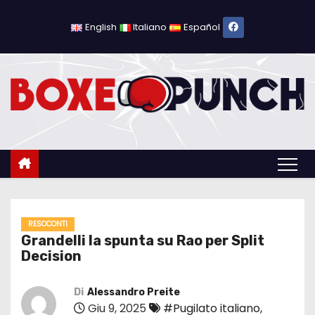
S
a
English
Italiano
Español
l
t
a
a
l
c
o
n
t
e
RESOCONTI
Grandelli la spunta su Rao per Split
n
Decision
u
t
Di
Alessandro Preite
o
Giu 9, 2025
#Pugilato italiano
,