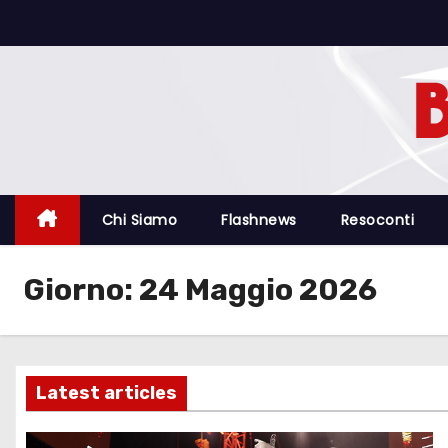
S
a
l
t
a
a
l
c
Chi Siamo
Flashnews
Resoconti
o
n
Giorno:
24 Maggio 2026
t
e
n
u
Latest articles
t
o