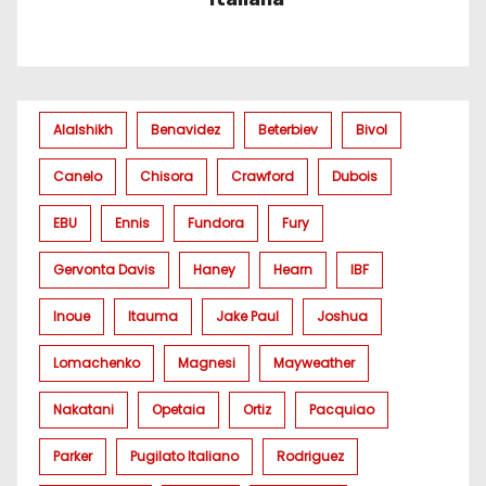
Alalshikh
Benavidez
Beterbiev
Bivol
Canelo
Chisora
Crawford
Dubois
EBU
Ennis
Fundora
Fury
Gervonta Davis
Haney
Hearn
IBF
Inoue
Itauma
Jake Paul
Joshua
Lomachenko
Magnesi
Mayweather
Nakatani
Opetaia
Ortiz
Pacquiao
Parker
Pugilato Italiano
Rodriguez