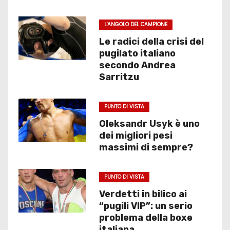
L'ANGOLO DEL CAMPIONE
Le radici della crisi del
pugilato italiano
secondo Andrea
Sarritzu
PUNTO DI VISTA
Oleksandr Usyk è uno
dei migliori pesi
massimi di sempre?
PUNTO DI VISTA
Verdetti in bilico ai
“pugili VIP”: un serio
problema della boxe
italiana