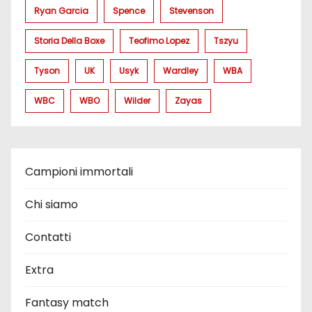
Ryan Garcia
Spence
Stevenson
Storia Della Boxe
Teofimo Lopez
Tszyu
Tyson
UK
Usyk
Wardley
WBA
WBC
WBO
Wilder
Zayas
Campioni immortali
Chi siamo
Contatti
Extra
Fantasy match