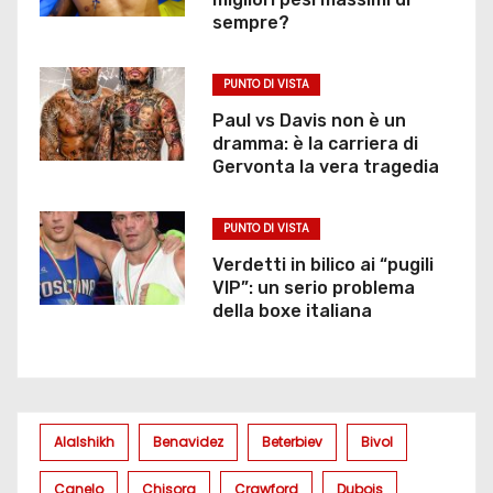
sempre?
PUNTO DI VISTA
Paul vs Davis non è un
dramma: è la carriera di
Gervonta la vera tragedia
PUNTO DI VISTA
Verdetti in bilico ai “pugili
VIP”: un serio problema
della boxe italiana
Alalshikh
Benavidez
Beterbiev
Bivol
Canelo
Chisora
Crawford
Dubois