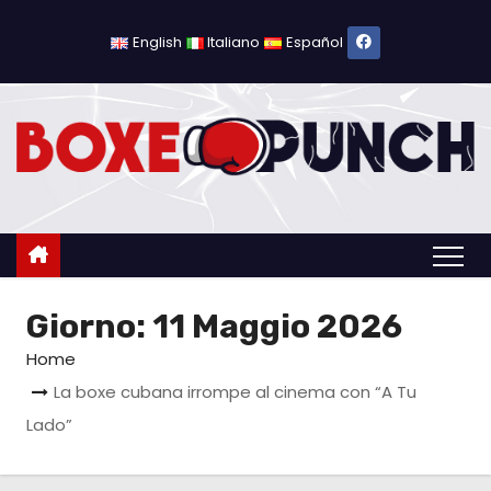
S
a
English
Italiano
Español
l
t
a
a
l
c
o
n
Giorno:
11 Maggio 2026
t
e
Home
n
La boxe cubana irrompe al cinema con “A Tu
u
Lado”
t
o