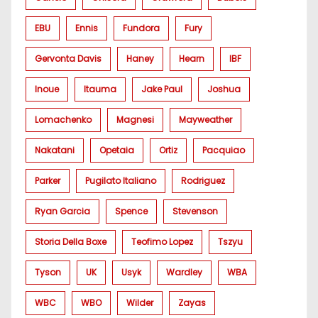
EBU
Ennis
Fundora
Fury
Gervonta Davis
Haney
Hearn
IBF
Inoue
Itauma
Jake Paul
Joshua
Lomachenko
Magnesi
Mayweather
Nakatani
Opetaia
Ortiz
Pacquiao
Parker
Pugilato Italiano
Rodriguez
Ryan Garcia
Spence
Stevenson
Storia Della Boxe
Teofimo Lopez
Tszyu
Tyson
UK
Usyk
Wardley
WBA
WBC
WBO
Wilder
Zayas