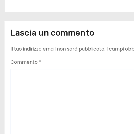
t
i
c
Lascia un commento
o
Il tuo indirizzo email non sarà pubblicato.
I campi obb
l
Commento
*
i