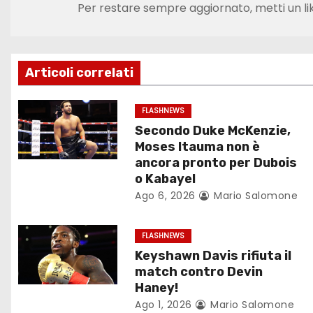
v
Per restare sempre aggiornato, metti un li
i
g
Articoli correlati
a
z
FLASHNEWS
Secondo Duke McKenzie,
i
Moses Itauma non è
ancora pronto per Dubois
o
o Kabayel
Ago 6, 2026
Mario Salomone
n
e
FLASHNEWS
Keyshawn Davis rifiuta il
a
match contro Devin
r
Haney!
Ago 1, 2026
Mario Salomone