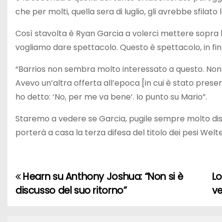
che per molti, quella sera di luglio, gli avrebbe sfilato 
Così stavolta è Ryan Garcia a volerci mettere sopra
vogliamo dare spettacolo. Questo è spettacolo, in fin 
“Barrios non sembra molto interessato a questo. Non lo
Avevo un’altra offerta all’epoca [in cui è stato pres
ho detto: ‘No, per me va bene’. Io punto su Mario”.
Staremo a vedere se Garcia, pugile sempre molto disc
porterà a casa la terza difesa del titolo dei pesi Welte
Hearn su Anthony Joshua: “Non si è
Lo
N
discusso del suo ritorno”
ve
a