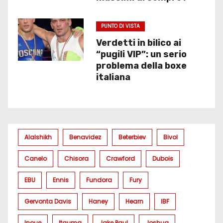
PUNTO DI VISTA
Verdetti in bilico ai
“pugili VIP”: un serio
problema della boxe
italiana
Alalshikh
Benavidez
Beterbiev
Bivol
Canelo
Chisora
Crawford
Dubois
EBU
Ennis
Fundora
Fury
Gervonta Davis
Haney
Hearn
IBF
Inoue
Itauma
Jake Paul
Joshua