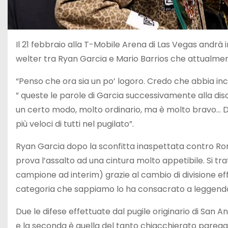
Il 21 febbraio alla T-Mobile Arena di Las Vegas andrà 
welter tra Ryan Garcia e Mario Barrios che attualmente
“Penso che ora sia un po’ logoro. Credo che abbia inc
” queste le parole di Garcia successivamente alla d
un certo modo, molto ordinario, ma è molto bravo… D
più veloci di tutti nel pugilato”.
Ryan Garcia dopo la sconfitta inaspettata contro Ro
prova l’assalto ad una cintura molto appetibile. Si tr
campione ad interim) grazie al cambio di divisione ef
categoria che sappiamo lo ha consacrato a leggenda g
Due le difese effettuate dal pugile originario di San 
e la seconda è quella del tanto chiacchierato paregg