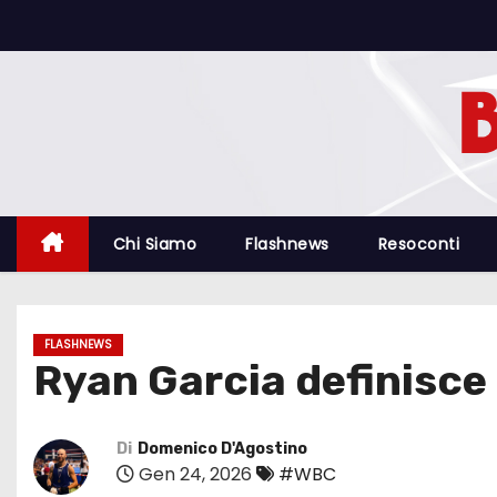
S
a
l
t
a
a
l
c
Chi Siamo
Flashnews
Resoconti
o
n
t
FLASHNEWS
e
Ryan Garcia definisce 
n
u
t
Di
Domenico D'Agostino
Gen 24, 2026
#WBC
o