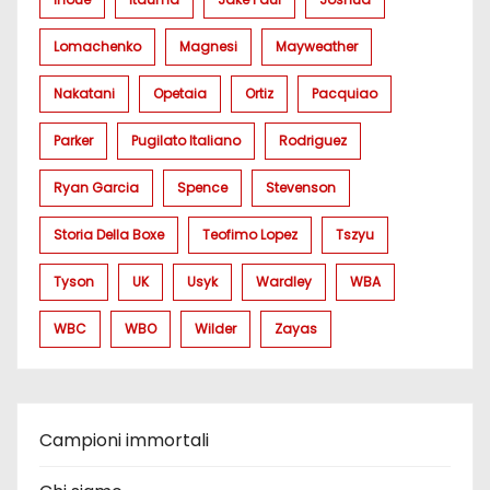
Lomachenko
Magnesi
Mayweather
Nakatani
Opetaia
Ortiz
Pacquiao
Parker
Pugilato Italiano
Rodriguez
Ryan Garcia
Spence
Stevenson
Storia Della Boxe
Teofimo Lopez
Tszyu
Tyson
UK
Usyk
Wardley
WBA
WBC
WBO
Wilder
Zayas
Campioni immortali