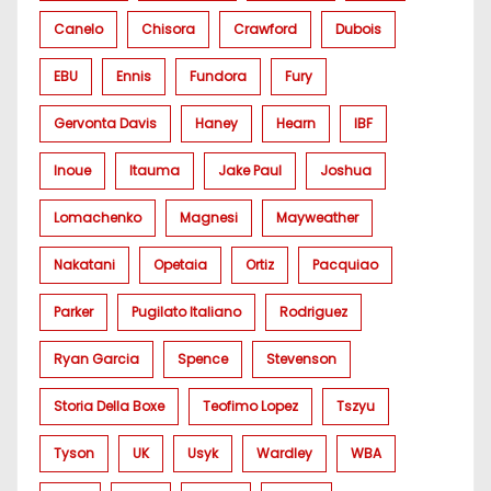
Canelo
Chisora
Crawford
Dubois
EBU
Ennis
Fundora
Fury
Gervonta Davis
Haney
Hearn
IBF
Inoue
Itauma
Jake Paul
Joshua
Lomachenko
Magnesi
Mayweather
Nakatani
Opetaia
Ortiz
Pacquiao
Parker
Pugilato Italiano
Rodriguez
Ryan Garcia
Spence
Stevenson
Storia Della Boxe
Teofimo Lopez
Tszyu
Tyson
UK
Usyk
Wardley
WBA