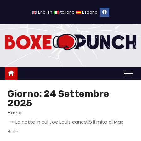
S
a
English
Italiano
Español
l
t
a
a
l
c
o
n
Giorno:
24 Settembre
t
e
2025
n
Home
u
La notte in cui Joe Louis cancellò il mito di Max
t
Baer
o