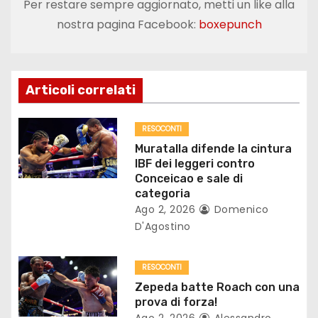
Per restare sempre aggiornato, metti un like alla
a
nostra pagina Facebook:
boxepunch
z
i
Articoli correlati
o
RESOCONTI
n
Muratalla difende la cintura
IBF dei leggeri contro
e
Conceicao e sale di
categoria
a
Ago 2, 2026
Domenico
D'Agostino
r
t
RESOCONTI
Zepeda batte Roach con una
i
prova di forza!
Ago 2, 2026
Alessandro