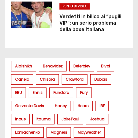
PUNTO DI VISTA
Verdetti in bilico ai “pugili
VIP”: un serio problema
della boxe italiana
Alalshikh
Benavidez
Beterbiev
Bivol
Canelo
Chisora
Crawford
Dubois
EBU
Ennis
Fundora
Fury
Gervonta Davis
Haney
Hearn
IBF
Inoue
Itauma
Jake Paul
Joshua
Lomachenko
Magnesi
Mayweather