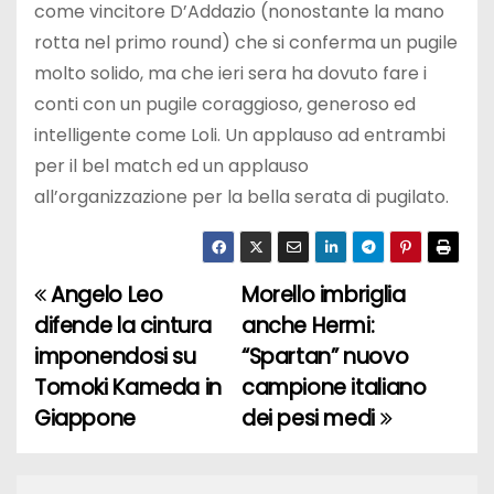
come vincitore D’Addazio (nonostante la mano
rotta nel primo round) che si conferma un pugile
molto solido, ma che ieri sera ha dovuto fare i
conti con un pugile coraggioso, generoso ed
intelligente come Loli. Un applauso ad entrambi
per il bel match ed un applauso
all’organizzazione per la bella serata di pugilato.
Angelo Leo
Morello imbriglia
N
difende la cintura
anche Hermi:
a
imponendosi su
“Spartan” nuovo
Tomoki Kameda in
campione italiano
v
Giappone
dei pesi medi
i
g