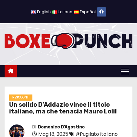
S
a
English
Italiano
Español
l
t
a
a
l
c
o
n
t
e
RESOCONTI
Un solido D’Addazio vince il titolo
n
italiano, ma che tenacia Mauro Loli!
u
t
Di
Domenico D'Agostino
o
Mag 18, 2025
#Pugilato italiano