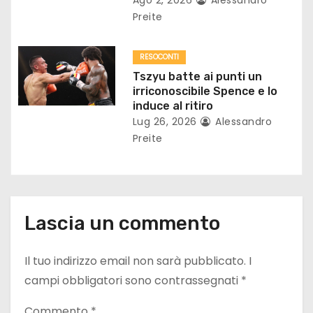
c
Preite
o
l
RESOCONTI
Tszyu batte ai punti un
i
irriconoscibile Spence e lo
induce al ritiro
Lug 26, 2026
Alessandro
Preite
Lascia un commento
Il tuo indirizzo email non sarà pubblicato.
I
campi obbligatori sono contrassegnati
*
Commento
*