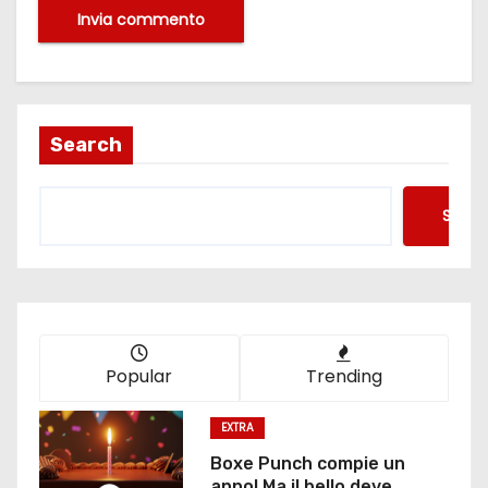
Search
Searc
Popular
Trending
EXTRA
Boxe Punch compie un
anno! Ma il bello deve