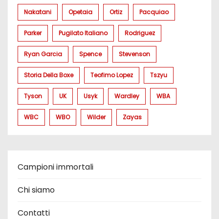
Nakatani
Opetaia
Ortiz
Pacquiao
Parker
Pugilato Italiano
Rodriguez
Ryan Garcia
Spence
Stevenson
Storia Della Boxe
Teofimo Lopez
Tszyu
Tyson
UK
Usyk
Wardley
WBA
WBC
WBO
Wilder
Zayas
Campioni immortali
Chi siamo
Contatti