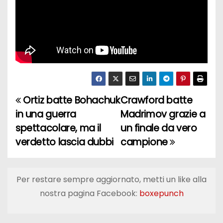
Ortiz batte Bohachuk
Crawford batte
N
in una guerra
Madrimov grazie a
a
spettacolare, ma il
un finale da vero
verdetto lascia dubbi
campione
v
i
Per restare sempre aggiornato, metti un like alla
g
nostra pagina Facebook:
boxepunch
a