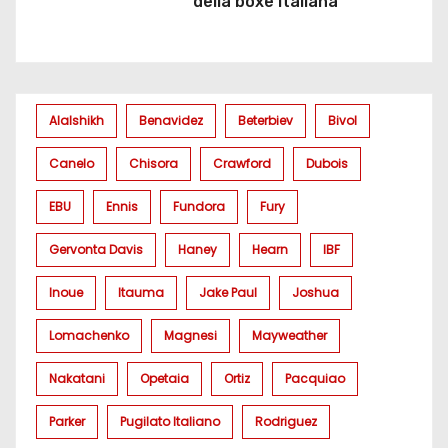
della boxe italiana
Alalshikh
Benavidez
Beterbiev
Bivol
Canelo
Chisora
Crawford
Dubois
EBU
Ennis
Fundora
Fury
Gervonta Davis
Haney
Hearn
IBF
Inoue
Itauma
Jake Paul
Joshua
Lomachenko
Magnesi
Mayweather
Nakatani
Opetaia
Ortiz
Pacquiao
Parker
Pugilato Italiano
Rodriguez