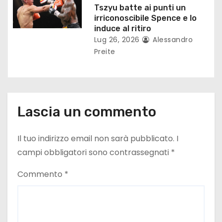
Tszyu batte ai punti un
l
irriconoscibile Spence e lo
induce al ritiro
i
Lug 26, 2026
Alessandro
Preite
Lascia un commento
Il tuo indirizzo email non sarà pubblicato.
I
campi obbligatori sono contrassegnati
*
Commento
*