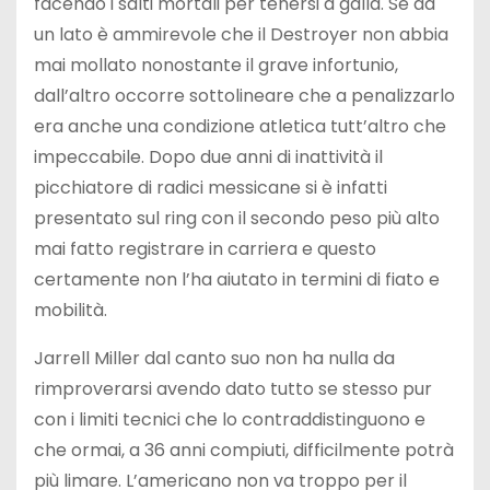
facendo i salti mortali per tenersi a galla. Se da
un lato è ammirevole che il Destroyer non abbia
mai mollato nonostante il grave infortunio,
dall’altro occorre sottolineare che a penalizzarlo
era anche una condizione atletica tutt’altro che
impeccabile. Dopo due anni di inattività il
picchiatore di radici messicane si è infatti
presentato sul ring con il secondo peso più alto
mai fatto registrare in carriera e questo
certamente non l’ha aiutato in termini di fiato e
mobilità.
Jarrell Miller dal canto suo non ha nulla da
rimproverarsi avendo dato tutto se stesso pur
con i limiti tecnici che lo contraddistinguono e
che ormai, a 36 anni compiuti, difficilmente potrà
più limare. L’americano non va troppo per il