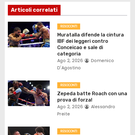
z
Articoli correlati
i
o
RESOCONTI
Muratalla difende la cintura
n
IBF dei leggeri contro
Conceicao e sale di
e
categoria
Ago 2, 2026
Domenico
a
D'Agostino
r
RESOCONTI
t
Zepeda batte Roach con una
prova di forza!
i
Ago 2, 2026
Alessandro
Preite
c
o
RESOCONTI