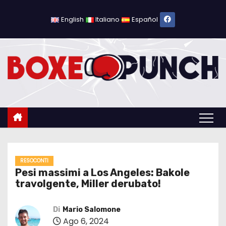
S
a
English
Italiano
Español
l
t
a
a
l
c
o
n
t
e
RESOCONTI
Pesi massimi a Los Angeles: Bakole
n
travolgente, Miller derubato!
u
t
Di
Mario Salomone
o
Ago 6, 2024