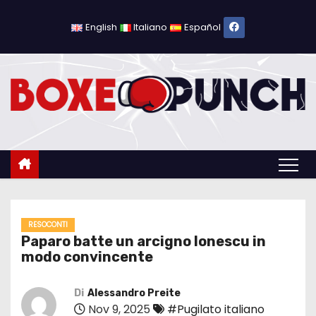
S
a
English
Italiano
Español
l
t
a
a
l
c
o
n
t
e
RESOCONTI
Paparo batte un arcigno Ionescu in
n
modo convincente
u
t
Di
Alessandro Preite
o
Nov 9, 2025
#Pugilato italiano