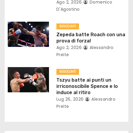
Ago 2, 2026
Domenico
a
D'Agostino
r
RESOCONTI
t
Zepeda batte Roach con una
prova di forza!
i
Ago 2, 2026
Alessandro
Preite
c
o
RESOCONTI
Tszyu batte ai punti un
l
irriconoscibile Spence e lo
induce al ritiro
i
Lug 26, 2026
Alessandro
Preite