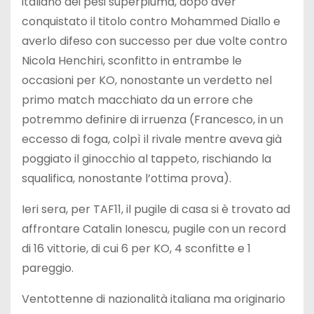
italiano dei pesi superpiuma, dopo aver
conquistato il titolo contro Mohammed Diallo e
averlo difeso con successo per due volte contro
Nicola Henchiri, sconfitto in entrambe le
occasioni per KO, nonostante un verdetto nel
primo match macchiato da un errore che
potremmo definire di irruenza (Francesco, in un
eccesso di foga, colpì il rivale mentre aveva già
poggiato il ginocchio al tappeto, rischiando la
squalifica, nonostante l’ottima prova).
Ieri sera, per TAF11, il pugile di casa si è trovato ad
affrontare Catalin Ionescu, pugile con un record
di 16 vittorie, di cui 6 per KO, 4 sconfitte e 1
pareggio.
Ventottenne di nazionalità italiana ma originario