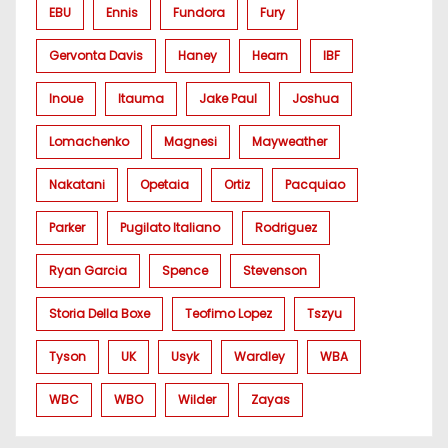
EBU
Ennis
Fundora
Fury
Gervonta Davis
Haney
Hearn
IBF
Inoue
Itauma
Jake Paul
Joshua
Lomachenko
Magnesi
Mayweather
Nakatani
Opetaia
Ortiz
Pacquiao
Parker
Pugilato Italiano
Rodriguez
Ryan Garcia
Spence
Stevenson
Storia Della Boxe
Teofimo Lopez
Tszyu
Tyson
UK
Usyk
Wardley
WBA
WBC
WBO
Wilder
Zayas