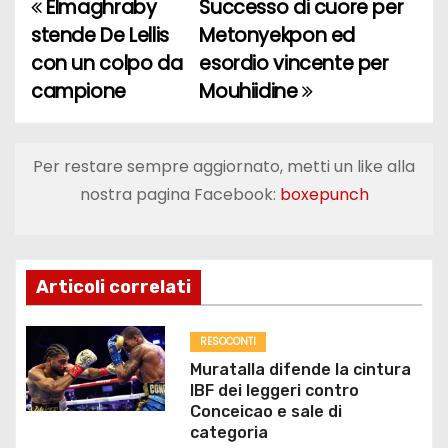
Elmaghraby
Successo di cuore per
N
stende De Lellis
Metonyekpon ed
a
con un colpo da
esordio vincente per
campione
Mouhiidine
v
i
Per restare sempre aggiornato, metti un like alla
g
nostra pagina Facebook:
boxepunch
a
z
Articoli correlati
i
o
RESOCONTI
Muratalla difende la cintura
n
IBF dei leggeri contro
Conceicao e sale di
e
categoria