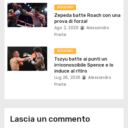
t
RESOCONTI
Zepeda batte Roach con una
i
prova di forza!
c
Ago 2, 2026
Alessandro
Preite
o
l
RESOCONTI
Tszyu batte ai punti un
i
irriconoscibile Spence e lo
induce al ritiro
Lug 26, 2026
Alessandro
Preite
Lascia un commento