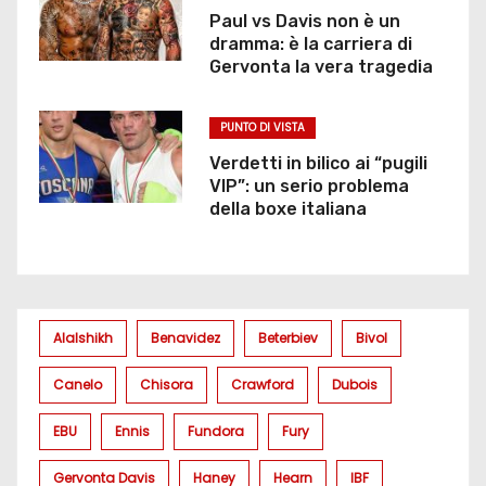
Paul vs Davis non è un
dramma: è la carriera di
Gervonta la vera tragedia
PUNTO DI VISTA
Verdetti in bilico ai “pugili
VIP”: un serio problema
della boxe italiana
Alalshikh
Benavidez
Beterbiev
Bivol
Canelo
Chisora
Crawford
Dubois
EBU
Ennis
Fundora
Fury
Gervonta Davis
Haney
Hearn
IBF