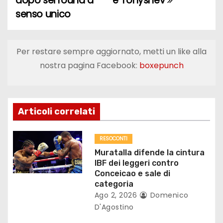
dopo sei round a
e Tonyshev
v
senso unico
i
g
Per restare sempre aggiornato, metti un like alla
a
nostra pagina Facebook:
boxepunch
z
i
Articoli correlati
o
RESOCONTI
n
Muratalla difende la cintura
IBF dei leggeri contro
e
Conceicao e sale di
categoria
a
Ago 2, 2026
Domenico
D'Agostino
r