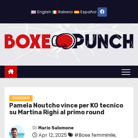
S
a
English
Italiano
Español
l
t
a
a
l
c
o
n
t
e
RESOCONTI
Pamela Noutcho vince per KO tecnico
n
su Martina Righi al primo round
u
t
Di
Mario Salomone
o
Apr 12, 2025
#Boxe femminile
,