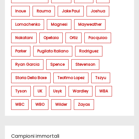
Inoue
Itauma
Jake Paul
Joshua
Lomachenko
Magnesi
Mayweather
Nakatani
Opetaia
Ortiz
Pacquiao
Parker
Pugilato Italiano
Rodriguez
Ryan Garcia
Spence
Stevenson
Storia Della Boxe
Teofimo Lopez
Tszyu
Tyson
UK
Usyk
Wardley
WBA
WBC
WBO
Wilder
Zayas
Campioni immortali