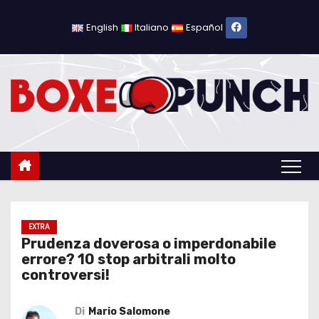
S
a
English
Italiano
Español
l
t
a
a
l
c
o
n
t
e
EXTRA
Prudenza doverosa o imperdonabile
n
errore? 10 stop arbitrali molto
u
controversi!
t
o
Di
Mario Salomone