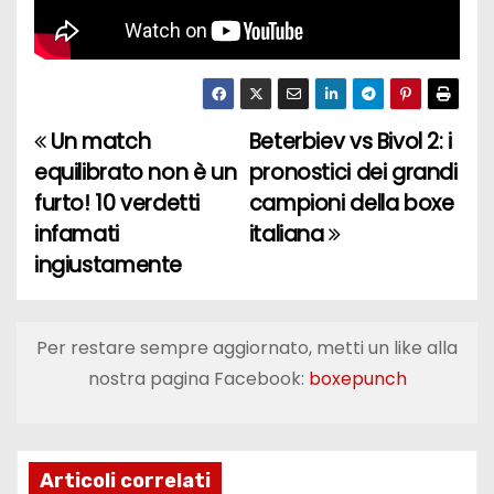
Un match
Beterbiev vs Bivol 2: i
N
equilibrato non è un
pronostici dei grandi
a
furto! 10 verdetti
campioni della boxe
infamati
italiana
v
ingiustamente
i
g
Per restare sempre aggiornato, metti un like alla
a
nostra pagina Facebook:
boxepunch
z
i
Articoli correlati