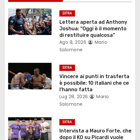
o
EXTRA
n
Lettera aperta ad Anthony
Joshua: “Oggi è il momento
e
di restituire qualcosa”
Ago 8, 2026
Mario
a
Salomone
r
EXTRA
t
Vincere ai punti in trasferta
è possibile: 10 italiani che ce
i
l’hanno fatta
c
Lug 28, 2026
Mario
Salomone
o
l
EXTRA
Intervista a Mauro Forte, che
i
dopo il KO su Picardi vuole