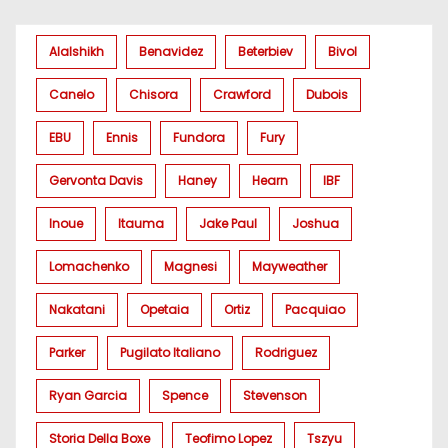
Alalshikh
Benavidez
Beterbiev
Bivol
Canelo
Chisora
Crawford
Dubois
EBU
Ennis
Fundora
Fury
Gervonta Davis
Haney
Hearn
IBF
Inoue
Itauma
Jake Paul
Joshua
Lomachenko
Magnesi
Mayweather
Nakatani
Opetaia
Ortiz
Pacquiao
Parker
Pugilato Italiano
Rodriguez
Ryan Garcia
Spence
Stevenson
Storia Della Boxe
Teofimo Lopez
Tszyu