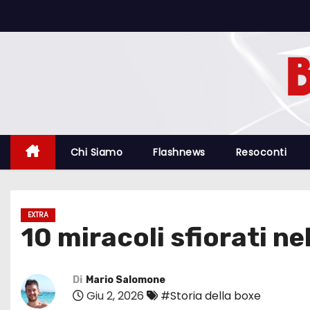
S
a
l
t
a
a
l
c
Chi Siamo
Flashnews
Resoconti
o
n
t
EXTRA
e
10 miracoli sfiorati ne
n
u
t
Di
Mario Salomone
Giu 2, 2026
#Storia della boxe
o