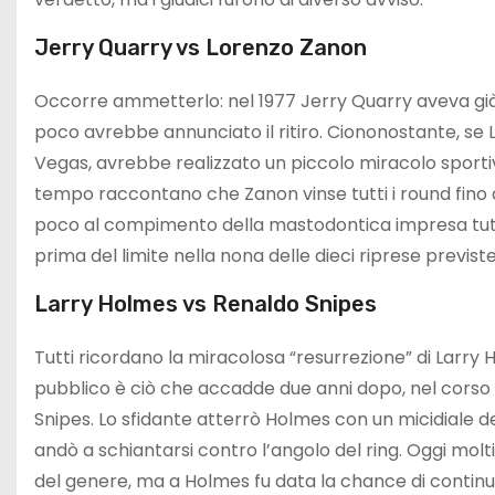
Jerry Quarry vs Lorenzo Zanon
Occorre ammetterlo: nel 1977 Jerry Quarry aveva già i
poco avrebbe annunciato il ritiro. Ciononostante, se 
Vegas, avrebbe realizzato un piccolo miracolo sportivo
tempo raccontano che Zanon vinse tutti i round fino al
poco al compimento della mastodontica impresa tuttavi
prima del limite nella nona delle dieci riprese previste
Larry Holmes vs Renaldo Snipes
Tutti ricordano la miracolosa “resurrezione” di Larr
pubblico è ciò che accadde due anni dopo, nel corso d
Snipes. Lo sfidante atterrò Holmes con un micidiale des
andò a schiantarsi contro l’angolo del ring. Oggi mol
del genere, ma a Holmes fu data la chance di continuar