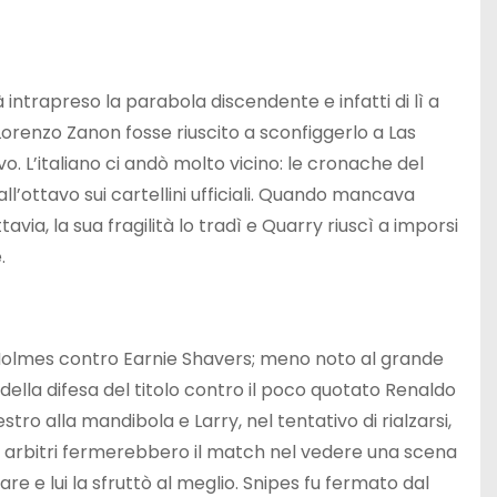
ntrapreso la parabola discendente e infatti di lì a
Lorenzo Zanon fosse riuscito a sconfiggerlo a Las
. L’italiano ci andò molto vicino: le cronache del
l’ottavo sui cartellini ufficiali. Quando mancava
a, la sua fragilità lo tradì e Quarry riuscì a imporsi
.
y Holmes contro Earnie Shavers; meno noto al grande
ella difesa del titolo contro il poco quotato Renaldo
tro alla mandibola e Larry, nel tentativo di rialzarsi,
ti arbitri fermerebbero il match nel vedere una scena
e e lui la sfruttò al meglio. Snipes fu fermato dal