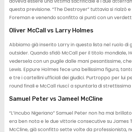
doveva essere una vittima sacrificale e i due atterr
questa previsione. “The Destroyer” tuttavia si rialzò 
Foreman e venendo sconfitto ai punti con un verdett
Oliver McCall vs Larry Holmes
Abbiamo già inserito Larry in questa lista nel ruolo di 
outsider. Quando sfidò McCall per il titolo mondiale, 
vedersela con un pugile dalle mani pesantissime, ch
Lewis. Eppure Holmes fece una bellissima figura, tanto
e tre i cartellini ufficiali dei giudici. Purtroppo per l
round finali e McCall riuscì a spuntarla di strettissima 
Samuel Peter vs Jameel McCline
“L’Incubo Nigeriano” Samuel Peter non ha mai brillat
era ben nota e le due vittorie consecutive su James
McCline, già sconfitto sette volte da professionista, n