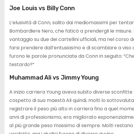
Joe Louis vs Billy Conn
L’elusività di Conn, salito dai mediomassimi per tentare 
Bombardiere Nero, che faticò a prendergli le misure. R
vantaggio su due dei cartellini ufficiali, ma nel corso
farsi prendere dall’entusiasmo e di scambiare a viso
furono le parole pronunciate da Conn in seguito: “Ch
testardo?”
Muhammad Ali vs Jimmy Young
A inizio carriera Young aveva subito diverse sconfitt
cospetto di sua maestà Ali quindi, molti lo sottoval
registrare il peso più alto in carriera fino a quel mo
anni di professionismo, era migliorato esponenzialment
al più grande peso massimo di sempre. Molti restano c
verdetto, ma i giudici furono di diverso avviso.