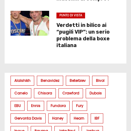
PUNTO DI VISTA
Verdetti in bilico ai
“pugili VIP”: un serio
problema della boxe
italiana
Alalshikh
Benavidez
Beterbiev
Bivol
Canelo
Chisora
Crawford
Dubois
EBU
Ennis
Fundora
Fury
Gervonta Davis
Haney
Hearn
IBF
Inoue
Itauma
Jake Paul
Joshua