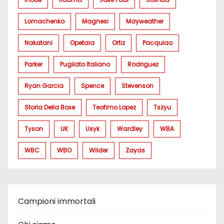
Lomachenko
Magnesi
Mayweather
Nakatani
Opetaia
Ortiz
Pacquiao
Parker
Pugilato Italiano
Rodriguez
Ryan Garcia
Spence
Stevenson
Storia Della Boxe
Teofimo Lopez
Tszyu
Tyson
UK
Usyk
Wardley
WBA
WBC
WBO
Wilder
Zayas
Campioni immortali