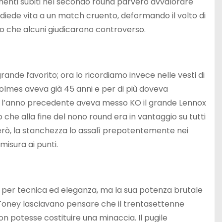
amenti subiti nel secondo round parvero avvalorare
e diede vita a un match cruento, deformando il volto di
o che alcuni giudicarono controverso.
grande favorito; ora lo ricordiamo invece nelle vesti di
Holmes aveva già 45 anni e per di più doveva
e l’anno precedente aveva messo KO il grande Lennox
 che alla fine del nono round era in vantaggio su tutti
ui però, la stanchezza lo assalì prepotentemente nei
misura ai punti.
o per tecnica ed eleganza, ma la sua potenza brutale
 Toney lasciavano pensare che il trentasettenne
on potesse costituire una minaccia. Il pugile