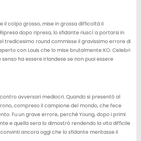
il colpo grosso, mise in grossa difficoltà il
ipresa dopo ripresa, lo sfidante riuscì a portarsi in
 del tredicesimo round commisse il gravissimo errore di
 aperto con Louis che lo mise brutalmente KO. Celebri
e senso ha essere irlandese se non puoi essere
e contro avversari mediocri. Quando si presentò al
utarono, compreso il campione del mondo, che fece
mento. Fu un grave errore, perché Young, dopo i primi
e e quella sera lo dimostrò rendendo la vita difficile
onvinti ancora oggi che lo sfidante meritasse il