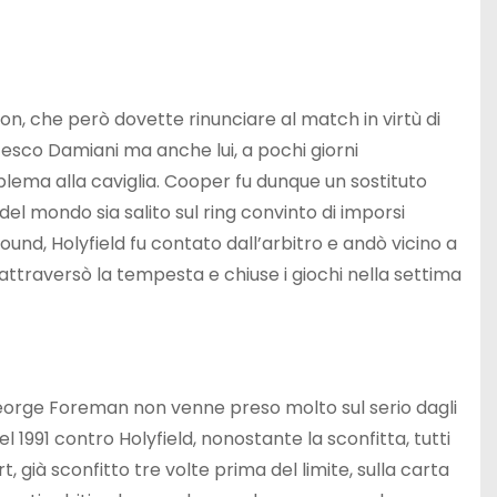
on, che però dovette rinunciare al match in virtù di
ncesco Damiani ma anche lui, a pochi giorni
roblema alla caviglia. Cooper fu dunque un sostituto
l mondo sia salito sul ring convinto di imporsi
round, Holyfield fu contato dall’arbitro e andò vicino a
traversò la tempesta e chiuse i giochi nella settima
 George Foreman non venne preso molto sul serio dagli
991 contro Holyfield, nonostante la sconfitta, tutti
 già sconfitto tre volte prima del limite, sulla carta