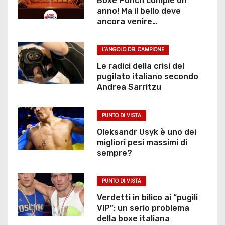
Boxe Punch compie un
anno! Ma il bello deve
l
ancora venire…
i
L'ANGOLO DEL CAMPIONE
a
Le radici della crisi del
r
pugilato italiano secondo
Andrea Sarritzu
t
PUNTO DI VISTA
i
Oleksandr Usyk è uno dei
c
migliori pesi massimi di
sempre?
o
l
PUNTO DI VISTA
Verdetti in bilico ai “pugili
i
VIP”: un serio problema
della boxe italiana