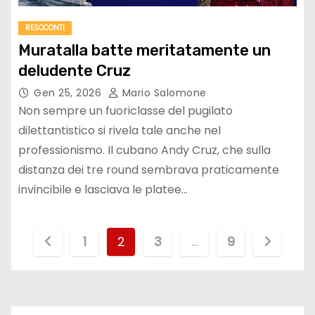
RESOCONTI
Muratalla batte meritatamente un
deludente Cruz
Gen 25, 2026
Mario Salomone
Non sempre un fuoriclasse del pugilato
dilettantistico si rivela tale anche nel
professionismo. Il cubano Andy Cruz, che sulla
distanza dei tre round sembrava praticamente
invincibile e lasciava le platee…
P
1
2
3
…
9
a
g