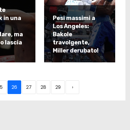
te
 in una
Pesi massimi a
Los Angeles:
lare, ma
Bakole
to lascia
travolgente,
Miller derubato!
5
26
27
28
29
›