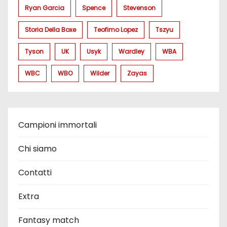
Ryan Garcia
Spence
Stevenson
Storia Della Boxe
Teofimo Lopez
Tszyu
Tyson
UK
Usyk
Wardley
WBA
WBC
WBO
Wilder
Zayas
Campioni immortali
Chi siamo
Contatti
Extra
Fantasy match