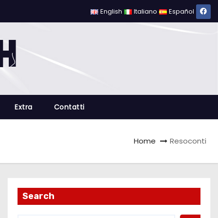
English
Italiano
Español
Extra
Contatti
Home
Resoconti
Search