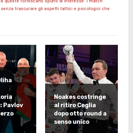
ra queste forniscano spunti di interesse.
I match
enza trascurare gli aspetti tattici e psicologici che
liha
toria
Noakes costringe
: Pavlov
al ritiro Ceglia
terzo
dopo otto round a
senso unico