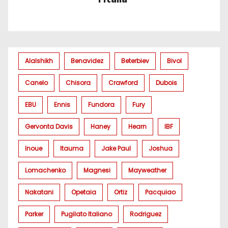
Alalshikh
Benavidez
Beterbiev
Bivol
Canelo
Chisora
Crawford
Dubois
EBU
Ennis
Fundora
Fury
Gervonta Davis
Haney
Hearn
IBF
Inoue
Itauma
Jake Paul
Joshua
Lomachenko
Magnesi
Mayweather
Nakatani
Opetaia
Ortiz
Pacquiao
Parker
Pugilato Italiano
Rodriguez