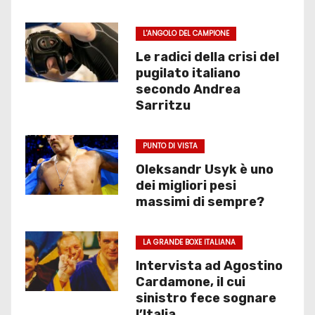
L'ANGOLO DEL CAMPIONE
Le radici della crisi del
pugilato italiano
secondo Andrea
Sarritzu
PUNTO DI VISTA
Oleksandr Usyk è uno
dei migliori pesi
massimi di sempre?
LA GRANDE BOXE ITALIANA
Intervista ad Agostino
Cardamone, il cui
sinistro fece sognare
l’Italia