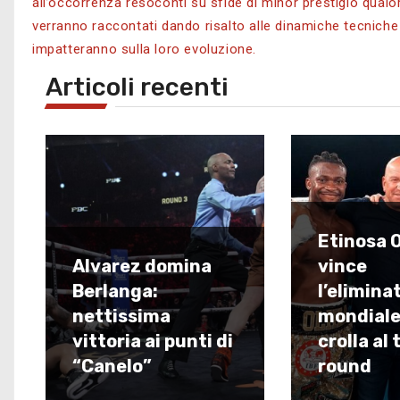
all’occorrenza resoconti su sfide di minor prestigio qualo
verranno raccontati dando risalto alle dinamiche tecniche s
impatteranno sulla loro evoluzione.
Articoli recenti
Etinosa O
Alvarez domina
vince
Berlanga:
l’elimina
nettissima
mondiale
vittoria ai punti di
crolla al 
“Canelo”
round