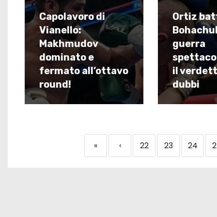
Capolavoro di
Ortiz bat
Vianello:
Bohachuk
Makhmudov
guerra
dominato e
spettaco
fermato all’ottavo
il verdet
round!
dubbi
«
‹
22
23
24
2