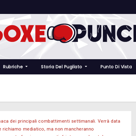
Rubriche
Storia Del Pugilato
Punto Di Vista
onaca dei principali combattimenti settimanali.
Verrà data
ande richiamo mediatico, ma non mancheranno