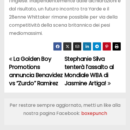
l’inglese. Indipendentemente dalle dichiarazioni e
dal risultato, un futuro incontro tra Yarde e il
28enne Whittaker rimane possibile per via della
competitività della scena britannica dei pesi
mediomassimi.
La Golden Boy
Stephanie Silva
N
Promotions
tenterà l’assalto al
a
annuncia Benavidez
Mondiale WBA di
vs “Zurdo” Ramirez
Jasmine Artiga!
v
i
Per restare sempre aggiornato, metti un like alla
g
nostra pagina Facebook:
boxepunch
a