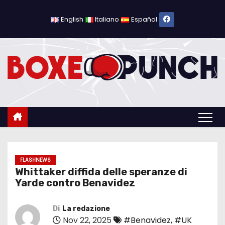
S
a
English
Italiano
Español
l
t
a
a
l
c
o
n
t
e
FLASHNEWS
Whittaker diffida delle speranze di
n
Yarde contro Benavidez
u
t
Di
La redazione
o
Nov 22, 2025
#Benavidez
,
#UK