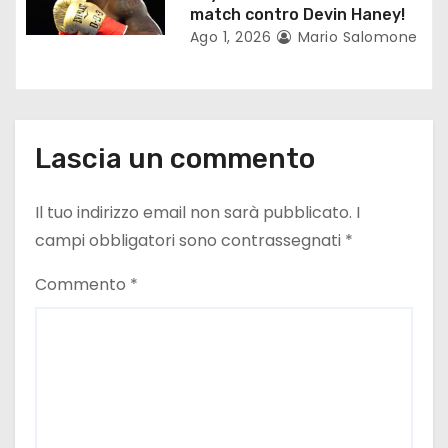
match contro Devin Haney!
l
Ago 1, 2026
Mario Salomone
i
Lascia un commento
Il tuo indirizzo email non sarà pubblicato.
I
campi obbligatori sono contrassegnati
*
Commento
*