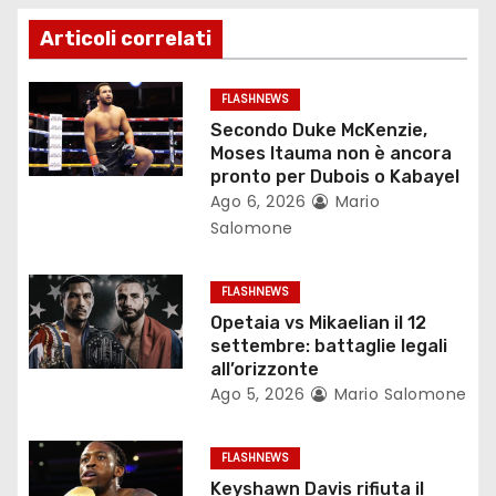
z
Articoli correlati
i
o
FLASHNEWS
Secondo Duke McKenzie,
n
Moses Itauma non è ancora
pronto per Dubois o Kabayel
e
Ago 6, 2026
Mario
Salomone
a
r
FLASHNEWS
Opetaia vs Mikaelian il 12
t
settembre: battaglie legali
all’orizzonte
i
Ago 5, 2026
Mario Salomone
c
FLASHNEWS
o
Keyshawn Davis rifiuta il