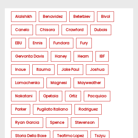
Alalshikh
Benavidez
Beterbiev
Bivol
Canelo
Chisora
Crawford
Dubois
EBU
Ennis
Fundora
Fury
Gervonta Davis
Haney
Hearn
IBF
Inoue
Itauma
Jake Paul
Joshua
Lomachenko
Magnesi
Mayweather
Nakatani
Opetaia
Ortiz
Pacquiao
Parker
Pugilato Italiano
Rodriguez
Ryan Garcia
Spence
Stevenson
Storia Della Boxe
Teofimo Lopez
Tszyu