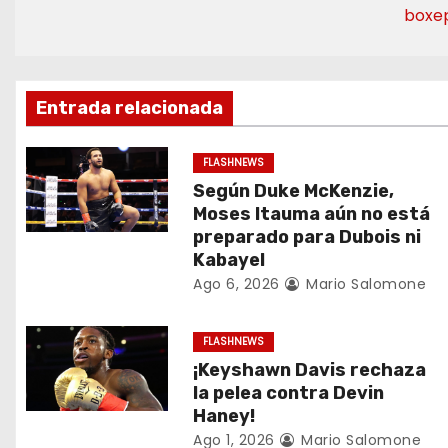
e
boxe
g
a
Entrada relacionada
c
FLASHNEWS
i
Según Duke McKenzie,
Moses Itauma aún no está
ó
preparado para Dubois ni
Kabayel
n
Ago 6, 2026
Mario Salomone
d
FLASHNEWS
e
¡Keyshawn Davis rechaza
e
la pelea contra Devin
Haney!
n
Ago 1, 2026
Mario Salomone