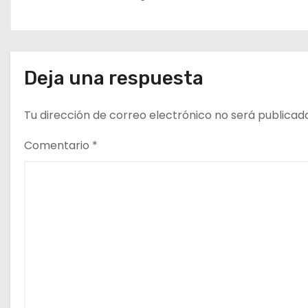
t
r
a
Deja una respuesta
d
Tu dirección de correo electrónico no será publicad
a
Comentario
*
s