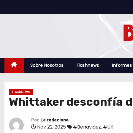
S
a
l
t
a
r
a
l
Sobre Nosotros
Flashnews
Informes
c
o
n
FLASHNEWS
t
Whittaker desconfía d
e
n
i
Por
La redazione
Nov 22, 2025
#Benavidez
,
#UK
d