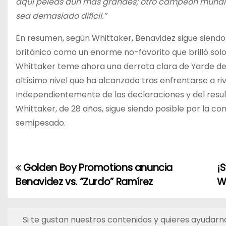
aquí peleas aún más grandes; otro campeón mundial
sea demasiado difícil.”
En resumen, según Whittaker, Benavidez sigue siendo u
británico como un enorme no-favorito que brilló solo 
Whittaker teme ahora una derrota clara de Yarde de
altísimo nivel que ha alcanzado tras enfrentarse a r
Independientemente de las declaraciones y del resul
Whittaker, de 28 años, sigue siendo posible por la co
semipesado.
Golden Boy Promotions anuncia
¡S
N
Benavidez vs. “Zurdo” Ramírez
W
a
v
Si te gustan nuestros contenidos y quieres ayudarno