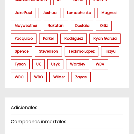
Jake Paul
Joshua
Lomachenko
Magnesi
Mayweather
Nakatani
Opetaia
Ortiz
Pacquiao
Parker
Rodriguez
Ryan Garcia
Spence
Stevenson
Teofimo Lopez
Tszyu
Tyson
UK
Usyk
Wardley
WBA
WBC
WBO
Wilder
Zayas
Adicionales
Campeones inmortales