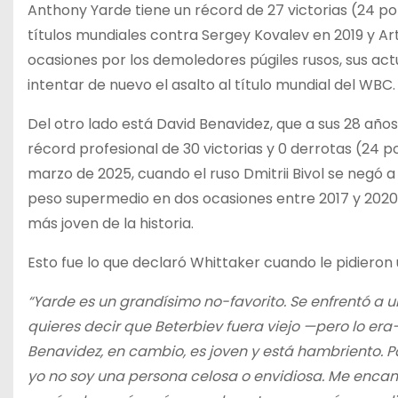
Anthony Yarde tiene un récord de 27 victorias (24 por 
títulos mundiales contra Sergey Kovalev en 2019 y A
ocasiones por los demoledores púgiles rusos, sus ac
intentar de nuevo el asalto al título mundial del WBC.
Del otro lado está David Benavidez, que a sus 28 a
récord profesional de 30 victorias y 0 derrotas (24 
marzo de 2025, cuando el ruso Dmitrii Bivol se negó a
peso supermedio en dos ocasiones entre 2017 y 202
más joven de la historia.
Esto fue lo que declaró Whittaker cuando le pidieron 
“Yarde es un grandísimo no-favorito. Se enfrentó a u
quieres decir que Beterbiev fuera viejo —pero lo era—
Benavidez, en cambio, es joven y está hambriento. P
yo no soy una persona celosa o envidiosa. Me encant