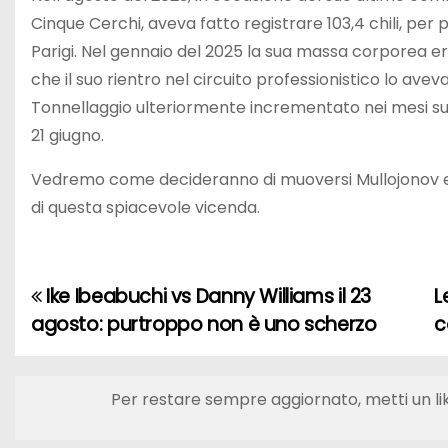
Cinque Cerchi, aveva fatto registrare 103,4 chili, per 
Parigi. Nel gennaio del 2025 la sua massa corporea 
che il suo rientro nel circuito professionistico lo aveva 
Tonnellaggio ulteriormente incrementato nei mesi succe
21 giugno.
Vedremo come decideranno di muoversi Mullojonov e il
di questa spiacevole vicenda.
Ike Ibeabuchi vs Danny Williams il 23
L
N
agosto: purtroppo non è uno scherzo
c
a
v
Per restare sempre aggiornato, metti un li
i