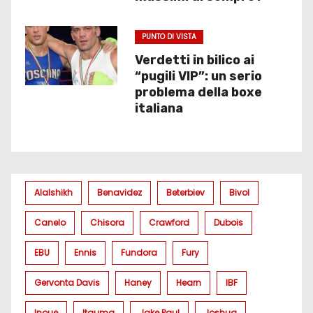
PUNTO DI VISTA
Verdetti in bilico ai
“pugili VIP”: un serio
problema della boxe
italiana
Alalshikh
Benavidez
Beterbiev
Bivol
Canelo
Chisora
Crawford
Dubois
EBU
Ennis
Fundora
Fury
Gervonta Davis
Haney
Hearn
IBF
Inoue
Itauma
Jake Paul
Joshua