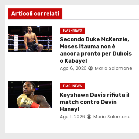
g
Articoli correlati
a
z
FLASHNEWS
Secondo Duke McKenzie,
i
Moses Itauma non è
ancora pronto per Dubois
o
o Kabayel
Ago 6, 2026
Mario Salomone
n
e
FLASHNEWS
Keyshawn Davis rifiuta il
a
match contro Devin
r
Haney!
Ago 1, 2026
Mario Salomone
t
i