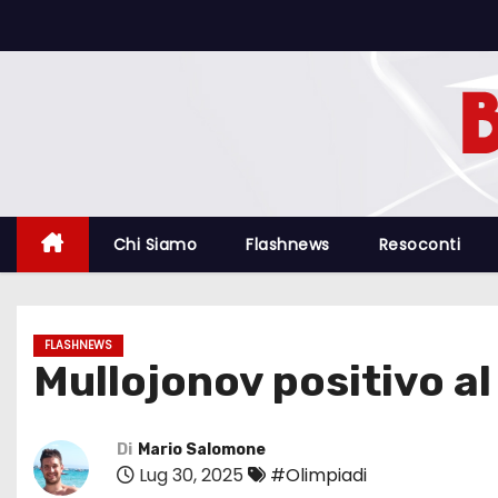
S
a
l
t
a
a
l
c
Chi Siamo
Flashnews
Resoconti
o
n
t
FLASHNEWS
e
Mullojonov positivo al
n
u
t
Di
Mario Salomone
Lug 30, 2025
#Olimpiadi
o