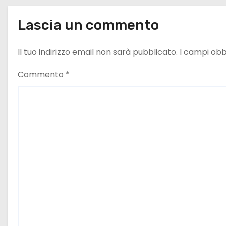
c
Lascia un commento
o
Il tuo indirizzo email non sarà pubblicato.
I campi obb
l
Commento
*
i