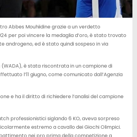
ostro Abbes Mouhiidine grazie a un verdetto
024 per poi vincere la medaglia d’oro, è stato trovato
e androgeno, ed è stato quindi sospeso in via
g (WADA), è stata riscontrata in un campione di
effettuato l’11 giugno, come comunicato dall’Agenzia
e e ha il diritto di richiedere l’analisi del campione
atch professionistici siglando 6 KO, aveva sorpreso
articolarmente estremo a cavallo dei Giochi Olimpici.
mbattimento nei pro prima della competizione a