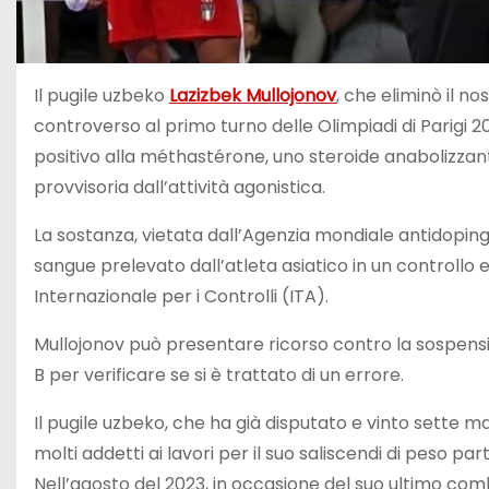
Il pugile uzbeko
Lazizbek Mullojonov
, che eliminò il n
controverso al primo turno delle Olimpiadi di Parigi 2
positivo alla méthastérone, uno steroide anabolizzant
provvisoria dall’attività agonistica.
La sostanza, vietata dall’Agenzia mondiale antidopin
sangue prelevato dall’atleta asiatico in un controllo 
Internazionale per i Controlli (ITA).
Mullojonov può presentare ricorso contro la sospension
B per verificare se si è trattato di un errore.
Il pugile uzbeko, che ha già disputato e vinto sette m
molti addetti ai lavori per il suo saliscendi di peso p
Nell’agosto del 2023, in occasione del suo ultimo co