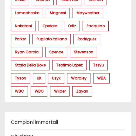
Lomachenko
Magnesi
Mayweather
Nakatani
Opetaia
Ortiz
Pacquiao
Parker
Pugilato Italiano
Rodriguez
Ryan Garcia
Spence
Stevenson
Storia Della Boxe
Teofimo Lopez
Tszyu
Tyson
UK
Usyk
Wardley
WBA
WBC
WBO
Wilder
Zayas
Campioni immortali