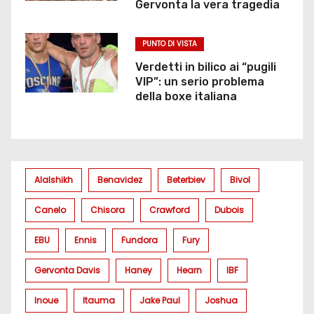
Gervonta la vera tragedia
PUNTO DI VISTA
Verdetti in bilico ai “pugili
VIP”: un serio problema
della boxe italiana
Alalshikh
Benavidez
Beterbiev
Bivol
Canelo
Chisora
Crawford
Dubois
EBU
Ennis
Fundora
Fury
Gervonta Davis
Haney
Hearn
IBF
Inoue
Itauma
Jake Paul
Joshua