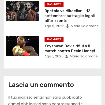
FLASHNEWS
t
Opetaia vs Mikaelian il 12
settembre: battaglie legali
i
all’orizzonte
c
Ago 5, 2026
Mario Salomone
o
FLASHNEWS
l
Keyshawn Davis rifiuta il
match contro Devin Haney!
i
Ago 1, 2026
Mario Salomone
Lascia un commento
Il tuo indirizzo email non sarà pubblicato.
I
campi obbligatori sono contrassegnati
*