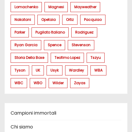
Lomachenko
Magnesi
Mayweather
Nakatani
Opetaia
Ortiz
Pacquiao
Parker
Pugilato Italiano
Rodriguez
Ryan Garcia
Spence
Stevenson
Storia Della Boxe
Teofimo Lopez
Tszyu
Tyson
UK
Usyk
Wardley
WBA
WBC
WBO
Wilder
Zayas
Campioni immortali
Chi siamo