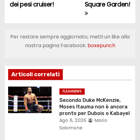
dei pesi cruiser!
Square Garden!
v
i
g
Per restare sempre aggiornato, metti un like alla
a
nostra pagina Facebook:
boxepunch
z
i
Articoli correlati
o
FLASHNEWS
n
Secondo Duke McKenzie,
Moses Itauma non è ancora
e
pronto per Dubois o Kabayel
Ago 6, 2026
Mario
a
Salomone
r