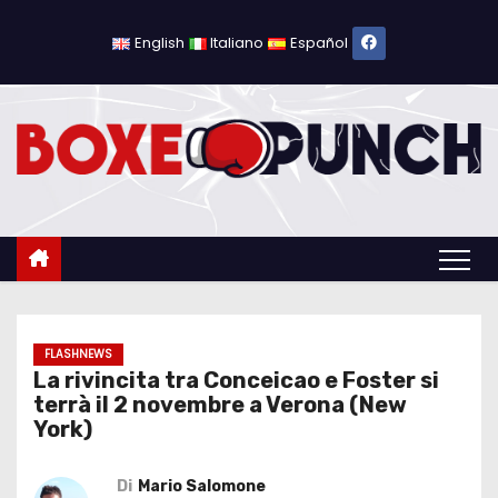
S
a
English
Italiano
Español
l
t
a
a
l
c
o
n
t
e
FLASHNEWS
La rivincita tra Conceicao e Foster si
n
terrà il 2 novembre a Verona (New
u
York)
t
o
Di
Mario Salomone