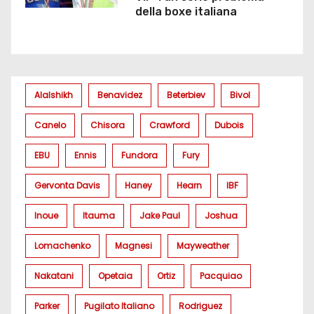
della boxe italiana
Alalshikh
Benavidez
Beterbiev
Bivol
Canelo
Chisora
Crawford
Dubois
EBU
Ennis
Fundora
Fury
Gervonta Davis
Haney
Hearn
IBF
Inoue
Itauma
Jake Paul
Joshua
Lomachenko
Magnesi
Mayweather
Nakatani
Opetaia
Ortiz
Pacquiao
Parker
Pugilato Italiano
Rodriguez