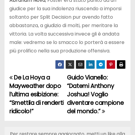
Abraham Nova
, Foster era stato punito da un
giudice per la sua indolenza riuscendo a imporsi
soltanto per Split Decision pur avendo fatto
abbastanza, a giudizio di molti, per meritare la
vittoria. La volta successiva invece gli è andata
male: vedremo se lo smacco lo porterà a essere
più prolifico nella sua produzione offensiva.
De La Hoya a
Guido Vianello:
N
Mayweather dopo
“Datemi Anthony
a
l’ultima esibizione:
Joshua! Voglio
“Smettila di renderti
diventare campione
v
ridicolo!”
del mondo.”
i
g
Per restare sempre aggiornato, metti un like alla