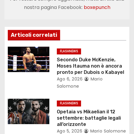
a
nostra pagina Facebook:
boxepunch
z
i
Articoli correlati
o
FLASHNEWS
n
Secondo Duke McKenzie,
Moses Itauma non è ancora
e
pronto per Dubois o Kabayel
Ago 6, 2026
Mario
a
Salomone
r
FLASHNEWS
t
Opetaia vs Mikaelian il 12
settembre: battaglie legali
i
all’orizzonte
c
Ago 5, 2026
Mario Salomone