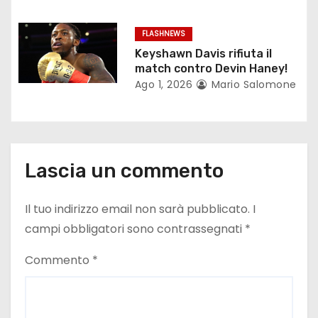
o
FLASHNEWS
l
Keyshawn Davis rifiuta il
match contro Devin Haney!
i
Ago 1, 2026
Mario Salomone
Lascia un commento
Il tuo indirizzo email non sarà pubblicato.
I
campi obbligatori sono contrassegnati
*
Commento
*