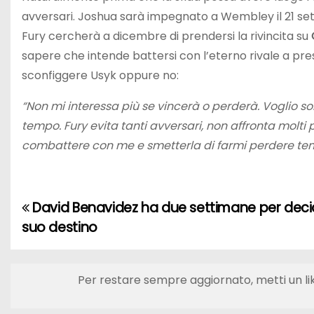
avversari. Joshua sarà impegnato a Wembley il 21 se
Fury cercherà a dicembre di prendersi la rivincita su
sapere che intende battersi con l’eterno rivale a pre
sconfiggere Usyk oppure no:
“Non mi interessa più se vincerà o perderà. Voglio sol
tempo. Fury evita tanti avversari, non affronta molti p
combattere con me e smetterla di farmi perdere te
David Benavidez ha due settimane per decid
N
suo destino
a
v
Per restare sempre aggiornato, metti un li
i