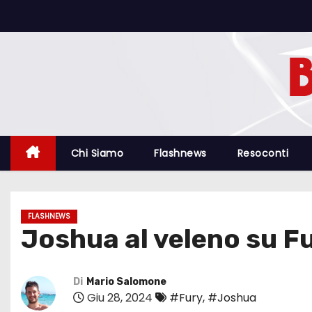
S
a
l
t
a
a
l
c
Chi Siamo
Flashnews
Resoconti
o
n
t
FLASHNEWS
e
Joshua al veleno su Fu
n
u
t
Di
Mario Salomone
Giu 28, 2024
#Fury
,
#Joshua
o