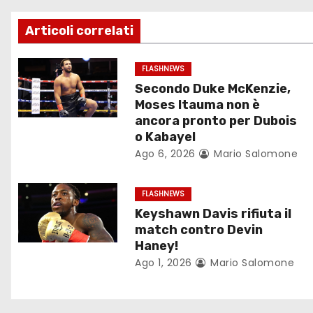
g
Articoli correlati
a
z
FLASHNEWS
Secondo Duke McKenzie,
i
Moses Itauma non è
ancora pronto per Dubois
o
o Kabayel
Ago 6, 2026
Mario Salomone
n
e
FLASHNEWS
Keyshawn Davis rifiuta il
a
match contro Devin
r
Haney!
Ago 1, 2026
Mario Salomone
t
i