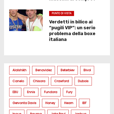
PUNTO DI VISTA
Verdetti in bilico ai
“pugili VIP”: un serio
problema della boxe
italiana
Alalshikh
Benavidez
Beterbiev
Bivol
Canelo
Chisora
Crawford
Dubois
EBU
Ennis
Fundora
Fury
Gervonta Davis
Haney
Hearn
IBF
Inoue
Itauma
Jake Paul
Joshua