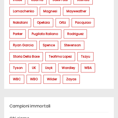
Lomachenko
Magnesi
Mayweather
Nakatani
Opetaia
Ortiz
Pacquiao
Parker
Pugilato Italiano
Rodriguez
Ryan Garcia
Spence
Stevenson
Storia Della Boxe
Teofimo Lopez
Tszyu
Tyson
UK
Usyk
Wardley
WBA
WBC
WBO
Wilder
Zayas
Campioni immortali