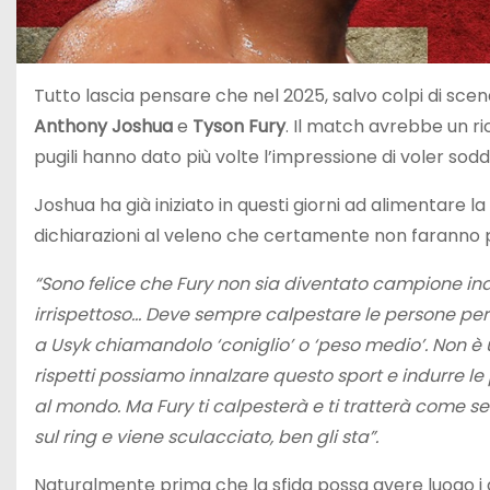
Tutto lascia pensare che nel 2025, salvo colpi di sce
Anthony Joshua
e
Tyson Fury
. Il match avrebbe un r
pugili hanno dato più volte l’impressione di voler sodd
Joshua ha già iniziato in questi giorni ad alimentare la
dichiarazioni al veleno che certamente non faranno p
“Sono felice che Fury non sia diventato campione in
irrispettoso… Deve sempre calpestare le persone per
a Usyk chiamandolo ‘coniglio’ o ‘peso medio’. Non è un 
rispetti possiamo innalzare questo sport e indurre le
al mondo. Ma Fury ti calpesterà e ti tratterà come s
sul ring e viene sculacciato, ben gli sta”.
Naturalmente prima che la sfida possa avere luogo i d