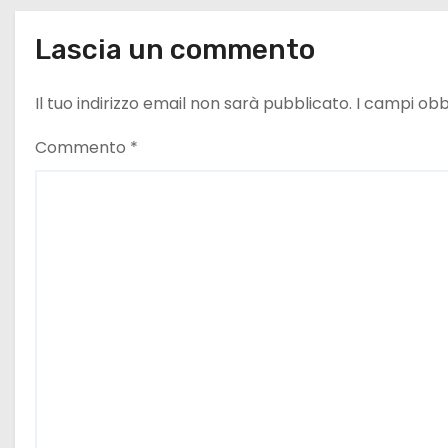
c
Lascia un commento
o
Il tuo indirizzo email non sarà pubblicato.
I campi obb
l
Commento
*
i