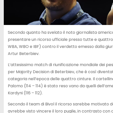
Secondo quanto ha svelato il noto giornalista america
presentare un ricorso ufficiale presso tutte e quattro 
WBA, WBO e IBF) contro il verdetto emesso dalla giuri
Artur Beterbiev.
L’attesissimo match di riunificazione mondiale dei pes
per Majority Decision di Beterbiev, che è così diventa
categoria nell’epoca delle quattro cinture. Il cartelli
Palomo (114 – 114) è stato reso vano da quelli dell’a
Kardyni (116 – 112).
Secondo il team di Bivol il ricorso sarebbe motivato 
avrebbe visto vincere il loro pugile, in contrasto con q