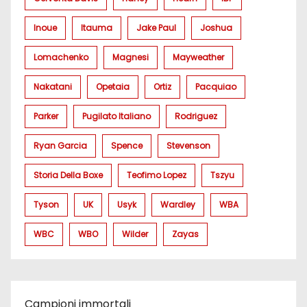
Inoue
Itauma
Jake Paul
Joshua
Lomachenko
Magnesi
Mayweather
Nakatani
Opetaia
Ortiz
Pacquiao
Parker
Pugilato Italiano
Rodriguez
Ryan Garcia
Spence
Stevenson
Storia Della Boxe
Teofimo Lopez
Tszyu
Tyson
UK
Usyk
Wardley
WBA
WBC
WBO
Wilder
Zayas
Campioni immortali