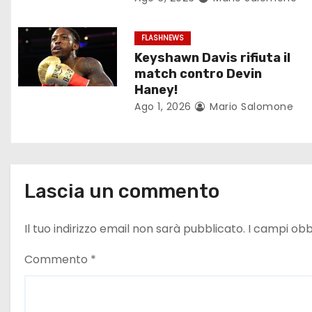
n
FLASHNEWS
e
Keyshawn Davis rifiuta il
match contro Devin
a
Haney!
Ago 1, 2026
Mario Salomone
r
t
i
Lascia un commento
c
o
Il tuo indirizzo email non sarà pubblicato.
I campi obb
l
Commento
*
i