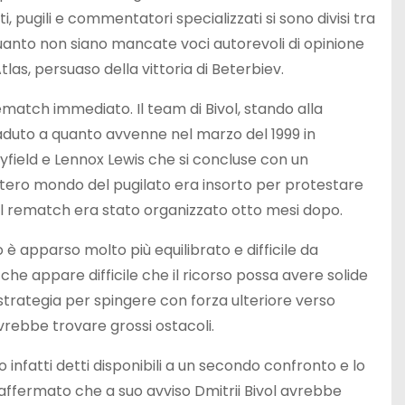
i, pugili e commentatori specializzati si sono divisi tra
per quanto non siano mancate voci autorevoli di opinione
as, persuaso della vittoria di Beterbiev.
ematch immediato. Il team di Bivol, stando alla
duto a quanto avvenne nel marzo del 1999 in
ield e Lennox Lewis che si concluse con un
’intero mondo del pugilato era insorto per protestare
 il rematch era stato organizzato otto mesi dopo.
 è apparso molto più equilibrato e difficile da
 che appare difficile che il ricorso possa avere solide
strategia per spingere con forza ulteriore verso
vrebbe trovare grossi ostacoli.
 infatti detti disponibili a un secondo confronto e lo
 affermato che a suo avviso Dmitrii Bivol avrebbe