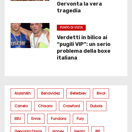
Gervonta la vera
tragedia
PUNTO DI VISTA
Verdetti in bilico ai
“pugili VIP”: un serio
problema della boxe
italiana
Alalshikh
Benavidez
Beterbiev
Bivol
Canelo
Chisora
Crawford
Dubois
EBU
Ennis
Fundora
Fury
Gervonta Davis
Haney
Hearn
IBF