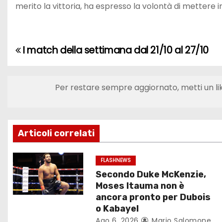
merito la vittoria, ha espresso la volontà di mettere in
I match della settimana dal 21/10 al 27/10
N
a
Per restare sempre aggiornato, metti un li
v
i
g
Articoli correlati
a
FLASHNEWS
Secondo Duke McKenzie,
z
Moses Itauma non è
i
ancora pronto per Dubois
o Kabayel
o
Ago 6, 2026
Mario Salomone