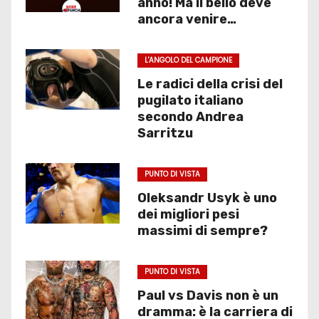
anno! Ma il bello deve
ancora venire…
L'ANGOLO DEL CAMPIONE
Le radici della crisi del
pugilato italiano
secondo Andrea
Sarritzu
PUNTO DI VISTA
Oleksandr Usyk è uno
dei migliori pesi
massimi di sempre?
PUNTO DI VISTA
Paul vs Davis non è un
dramma: è la carriera di