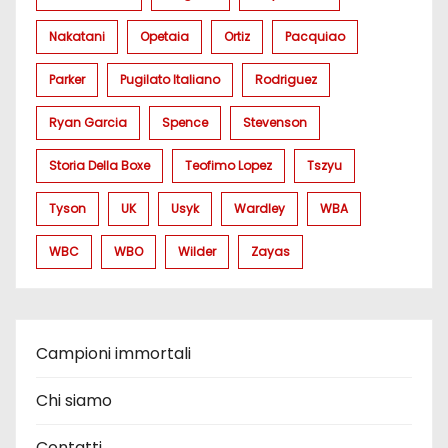
Nakatani
Opetaia
Ortiz
Pacquiao
Parker
Pugilato Italiano
Rodriguez
Ryan Garcia
Spence
Stevenson
Storia Della Boxe
Teofimo Lopez
Tszyu
Tyson
UK
Usyk
Wardley
WBA
WBC
WBO
Wilder
Zayas
Campioni immortali
Chi siamo
Contatti