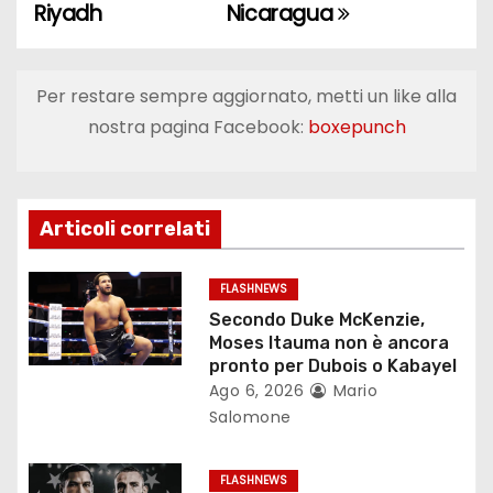
Riyadh
Nicaragua
v
i
Per restare sempre aggiornato, metti un like alla
g
nostra pagina Facebook:
boxepunch
a
z
Articoli correlati
i
o
FLASHNEWS
Secondo Duke McKenzie,
n
Moses Itauma non è ancora
pronto per Dubois o Kabayel
e
Ago 6, 2026
Mario
Salomone
a
r
FLASHNEWS