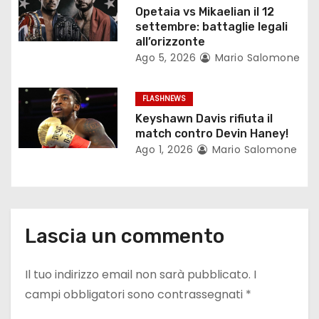
Opetaia vs Mikaelian il 12
t
settembre: battaglie legali
all’orizzonte
i
Ago 5, 2026
Mario Salomone
c
FLASHNEWS
o
Keyshawn Davis rifiuta il
match contro Devin Haney!
l
Ago 1, 2026
Mario Salomone
i
Lascia un commento
Il tuo indirizzo email non sarà pubblicato.
I
campi obbligatori sono contrassegnati
*