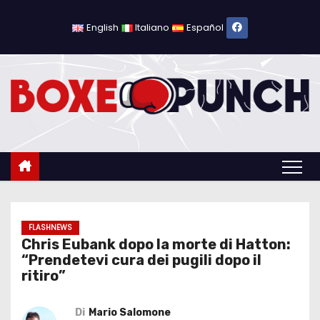
S
a
English
Italiano
Español
l
t
a
a
l
c
o
n
t
e
FLASHNEWS
Chris Eubank dopo la morte di Hatton:
n
“Prendetevi cura dei pugili dopo il
u
ritiro”
t
o
Di
Mario Salomone