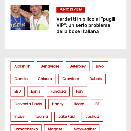
PUNTO DI VISTA
Verdetti in bilico ai “pugili
VIP”: un serio problema
della boxe italiana
Alalshikh
Benavidez
Beterbiev
Bivol
Canelo
Chisora
Crawford
Dubois
EBU
Ennis
Fundora
Fury
Gervonta Davis
Haney
Hearn
IBF
Inoue
Itauma
Jake Paul
Joshua
Lomachenko
Magnesi
Mayweather