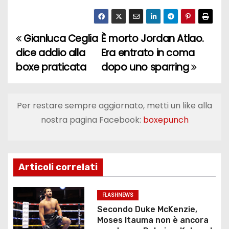
Gianluca Ceglia
È morto Jordan Atlao.
N
dice addio alla
Era entrato in coma
a
boxe praticata
dopo uno sparring
v
i
Per restare sempre aggiornato, metti un like alla
nostra pagina Facebook:
boxepunch
g
a
z
Articoli correlati
i
FLASHNEWS
o
Secondo Duke McKenzie,
Moses Itauma non è ancora