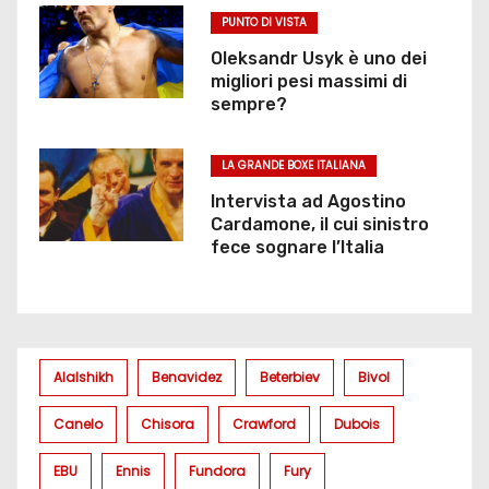
PUNTO DI VISTA
Oleksandr Usyk è uno dei
migliori pesi massimi di
sempre?
LA GRANDE BOXE ITALIANA
Intervista ad Agostino
Cardamone, il cui sinistro
fece sognare l’Italia
Alalshikh
Benavidez
Beterbiev
Bivol
Canelo
Chisora
Crawford
Dubois
EBU
Ennis
Fundora
Fury