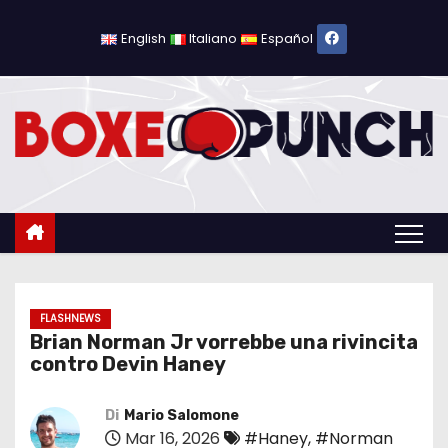
S
a
English
Italiano
Español
l
t
a
a
l
c
o
n
t
e
FLASHNEWS
Brian Norman Jr vorrebbe una rivincita
n
contro Devin Haney
u
t
Di
Mario Salomone
o
Mar 16, 2026
#Haney
,
#Norman