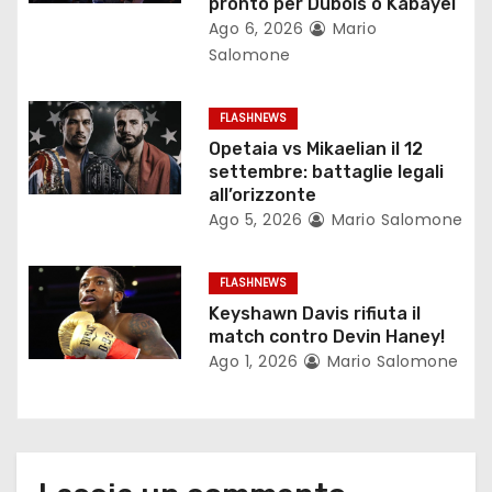
n
pronto per Dubois o Kabayel
Ago 6, 2026
Mario
e
Salomone
a
FLASHNEWS
r
Opetaia vs Mikaelian il 12
settembre: battaglie legali
t
all’orizzonte
Ago 5, 2026
Mario Salomone
i
c
FLASHNEWS
Keyshawn Davis rifiuta il
o
match contro Devin Haney!
Ago 1, 2026
Mario Salomone
l
i