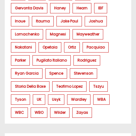
Gervonta Davis
Haney
Hearn
IBF
Inoue
Itauma
Jake Paul
Joshua
Lomachenko
Magnesi
Mayweather
Nakatani
Opetaia
Ortiz
Pacquiao
Parker
Pugilato Italiano
Rodriguez
Ryan Garcia
Spence
Stevenson
Storia Della Boxe
Teofimo Lopez
Tszyu
Tyson
UK
Usyk
Wardley
WBA
WBC
WBO
Wilder
Zayas