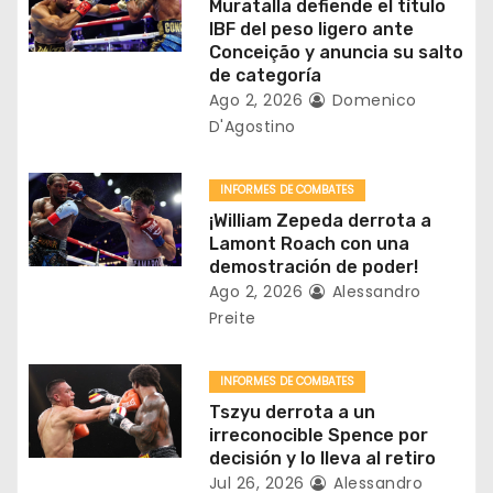
n
Muratalla defiende el título
IBF del peso ligero ante
d
Conceição y anuncia su salto
de categoría
e
Ago 2, 2026
Domenico
D'Agostino
e
n
INFORMES DE COMBATES
¡William Zepeda derrota a
t
Lamont Roach con una
demostración de poder!
r
Ago 2, 2026
Alessandro
a
Preite
d
INFORMES DE COMBATES
a
Tszyu derrota a un
irreconocible Spence por
s
decisión y lo lleva al retiro
Jul 26, 2026
Alessandro