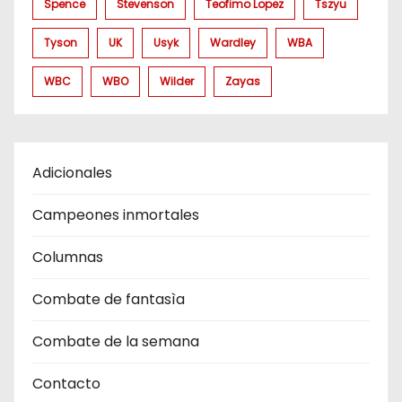
Spence
Stevenson
Teofimo Lopez
Tszyu
Tyson
UK
Usyk
Wardley
WBA
WBC
WBO
Wilder
Zayas
Adicionales
Campeones inmortales
Columnas
Combate de fantasìa
Combate de la semana
Contacto