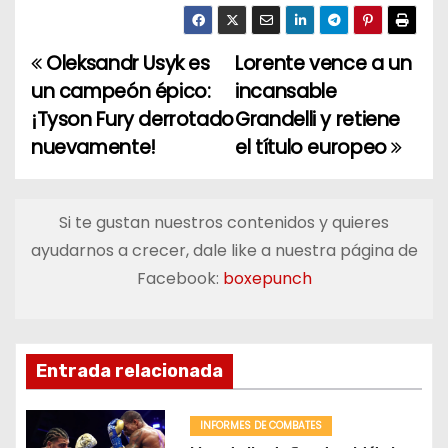
Oleksandr Usyk es
Lorente vence a un
N
un campeón épico:
incansable
a
¡Tyson Fury derrotado
Grandelli y retiene
nuevamente!
el título europeo
v
e
Si te gustan nuestros contenidos y quieres
g
ayudarnos a crecer, dale like a nuestra página de
a
Facebook:
boxepunch
c
i
Entrada relacionada
ó
INFORMES DE COMBATES