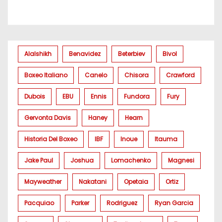
Alalshikh
Benavidez
Beterbiev
Bivol
Boxeo Italiano
Canelo
Chisora
Crawford
Dubois
EBU
Ennis
Fundora
Fury
Gervonta Davis
Haney
Hearn
Historia Del Boxeo
IBF
Inoue
Itauma
Jake Paul
Joshua
Lomachenko
Magnesi
Mayweather
Nakatani
Opetaia
Ortiz
Pacquiao
Parker
Rodriguez
Ryan Garcia