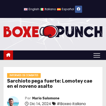
S
a
English
Italiano
Español
l
t
a
r
a
l
c
o
n
t
INFORMES DE COMBATES
Sarchioto pega fuerte: Lomotey cae
e
en el noveno asalto
n
i
Por
Mario Salomone
d
Dic 14, 2024
#Boxeo italiano