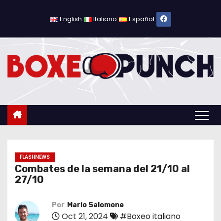
S
a
English
Italiano
Español
l
t
a
r
a
l
c
o
n
t
FLASHNEWS
Combates de la semana del 21/10 al
e
27/10
n
i
Por
Mario Salomone
d
Oct 21, 2024
#Boxeo italiano