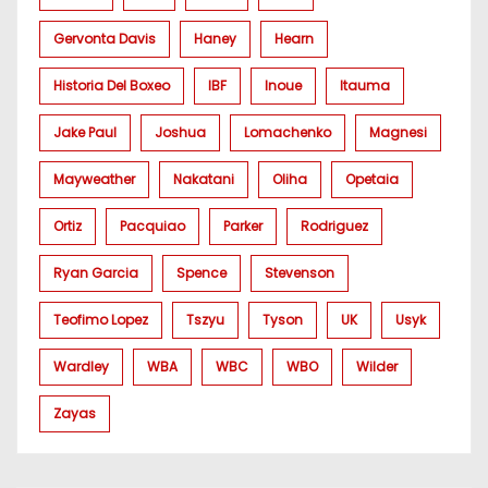
Gervonta Davis
Haney
Hearn
Historia Del Boxeo
IBF
Inoue
Itauma
Jake Paul
Joshua
Lomachenko
Magnesi
Mayweather
Nakatani
Oliha
Opetaia
Ortiz
Pacquiao
Parker
Rodriguez
Ryan Garcia
Spence
Stevenson
Teofimo Lopez
Tszyu
Tyson
UK
Usyk
Wardley
WBA
WBC
WBO
Wilder
Zayas