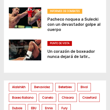
INFORMES DE COMBATES
Pacheco noquea a Sulecki
con un devastador golpe al
cuerpo
PUNTO DE VISTA
Un corazón de boxeador
nunca dejará de latir…
Alalshikh
Benavidez
Beterbiev
Bivol
Boxeo Italiano
Canelo
Chisora
Crawford
Dubois
EBU
Ennis
Fury