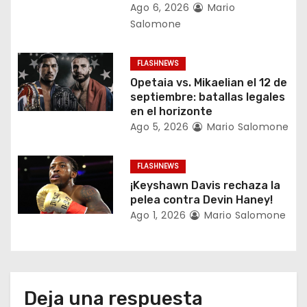
e
Ago 6, 2026
Mario
Salomone
n
t
FLASHNEWS
Opetaia vs. Mikaelian el 12 de
r
septiembre: batallas legales
en el horizonte
a
Ago 5, 2026
Mario Salomone
d
FLASHNEWS
a
¡Keyshawn Davis rechaza la
pelea contra Devin Haney!
s
Ago 1, 2026
Mario Salomone
Deja una respuesta