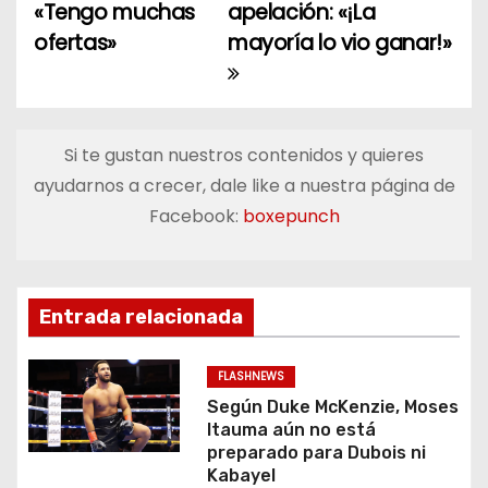
a
«Tengo muchas
apelación: «¡La
ofertas»
mayoría lo vio ganar!»
v
e
g
Si te gustan nuestros contenidos y quieres
a
ayudarnos a crecer, dale like a nuestra página de
Facebook:
boxepunch
c
i
ó
Entrada relacionada
n
FLASHNEWS
d
Según Duke McKenzie, Moses
Itauma aún no está
e
preparado para Dubois ni
Kabayel