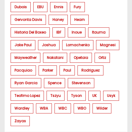
Dubois
EBU
Ennis
Fury
Gervonta Davis
Haney
Hearn
Historia Del Boxeo
IBF
Inoue
Itauma
Jake Paul
Joshua
Lomachenko
Magnesi
Mayweather
Nakatani
Opetaia
Ortiz
Pacquiao
Parker
Paul
Rodriguez
Ryan Garcia
Spence
Stevenson
Teofimo Lopez
Tszyu
Tyson
UK
Usyk
Wardley
WBA
WBC
WBO
Wilder
Zayas