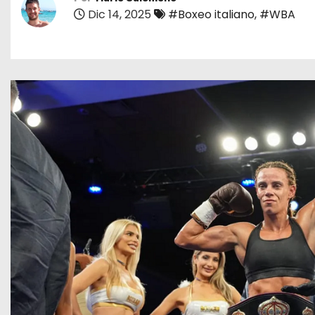
o
Dic 14, 2025
#Boxeo italiano
,
#WBA