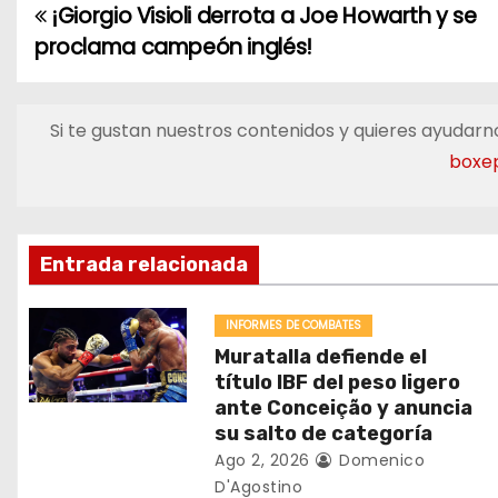
¡Giorgio Visioli derrota a Joe Howarth y se
N
proclama campeón inglés!
a
v
Si te gustan nuestros contenidos y quieres ayudarno
e
boxe
g
a
Entrada relacionada
c
INFORMES DE COMBATES
i
Muratalla defiende el
título IBF del peso ligero
ó
ante Conceição y anuncia
su salto de categoría
n
Ago 2, 2026
Domenico
d
D'Agostino