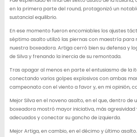
Fue espléndido el final del sexto asalto de la italiana,
en la primera parte del round, protagonizó un notabl
sustancial equilibrio.
En ese momento fueron encomiables los ajustes táct
séptimo asalto utilizó las piernas con maestría para
nuestra boxeadora. Artiga cerró bien su defensa y l
de Silva y frenando la inercia de su remontada.
Tras apagar al menos en parte el entusiasmo de la ita
conectando varios golpes explosivos con ambas man
campeonato con el viento a favor y, en mi opinión, con
Mejor Silva en el noveno asalto, en el que, dentro de
boxeadora mostró mayor iniciativa, más agresividad 
adecuados y conectar su gancho de izquierda.
Mejor Artiga, en cambio, en el décimo y último asalto. 