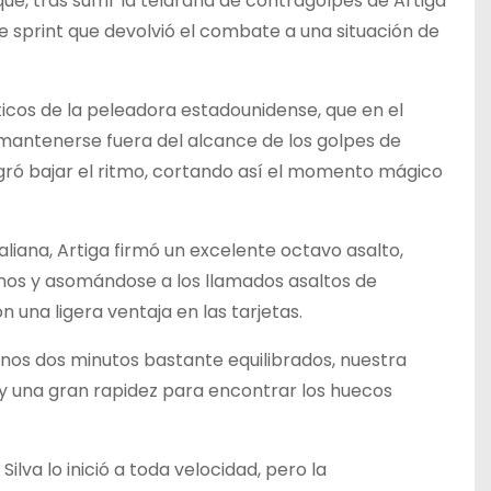
 que, tras sufrir la telaraña de contragolpes de Artiga
e sprint que devolvió el combate a una situación de
icos de la peleadora estadounidense, que en el
 mantenerse fuera del alcance de los golpes de
ogró bajar el ritmo, cortando así el momento mágico
liana, Artiga firmó un excelente octavo asalto,
os y asomándose a los llamados asaltos de
 una ligera ventaja en las tarjetas.
 unos dos minutos bastante equilibrados, nuestra
y una gran rapidez para encontrar los huecos
Silva lo inició a toda velocidad, pero la