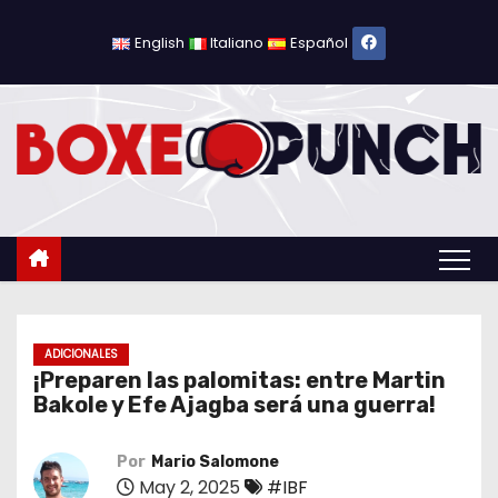
S
a
English
Italiano
Español
l
t
a
r
a
l
c
o
n
t
ADICIONALES
¡Preparen las palomitas: entre Martin
e
Bakole y Efe Ajagba será una guerra!
n
i
Por
Mario Salomone
d
May 2, 2025
#IBF