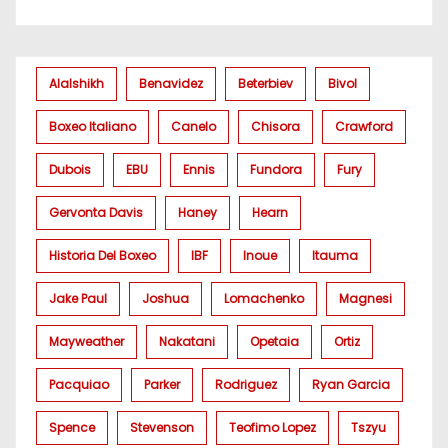
Alalshikh
Benavidez
Beterbiev
Bivol
Boxeo Italiano
Canelo
Chisora
Crawford
Dubois
EBU
Ennis
Fundora
Fury
Gervonta Davis
Haney
Hearn
Historia Del Boxeo
IBF
Inoue
Itauma
Jake Paul
Joshua
Lomachenko
Magnesi
Mayweather
Nakatani
Opetaia
Ortiz
Pacquiao
Parker
Rodriguez
Ryan Garcia
Spence
Stevenson
Teofimo Lopez
Tszyu