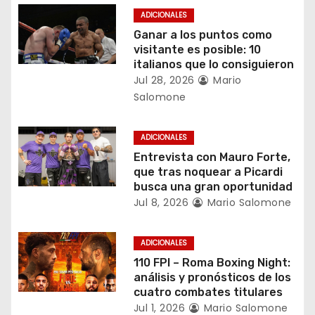
ó
ADICIONALES
n
Ganar a los puntos como
visitante es posible: 10
d
italianos que lo consiguieron
Jul 28, 2026
Mario
e
Salomone
e
ADICIONALES
n
Entrevista con Mauro Forte,
que tras noquear a Picardi
t
busca una gran oportunidad
r
Jul 8, 2026
Mario Salomone
a
ADICIONALES
d
110 FPI – Roma Boxing Night:
análisis y pronósticos de los
a
cuatro combates titulares
Jul 1, 2026
Mario Salomone