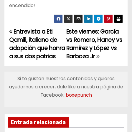
encendido!
Entrevista a Eti
Este viernes: García
N
Qamili, italiano de
vs Romero, Haney vs
a
adopción que honra
Ramírez y López vs
a sus dos patrias
Barboza Jr
v
e
Si te gustan nuestros contenidos y quieres
g
ayudarnos a crecer, dale like a nuestra página de
a
Facebook:
boxepunch
c
i
Entrada relacionada