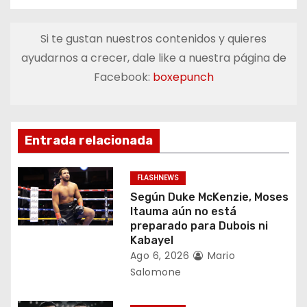
e
g
Si te gustan nuestros contenidos y quieres
a
ayudarnos a crecer, dale like a nuestra página de
Facebook:
boxepunch
c
i
ó
Entrada relacionada
n
FLASHNEWS
d
Según Duke McKenzie, Moses
Itauma aún no está
e
preparado para Dubois ni
Kabayel
e
Ago 6, 2026
Mario
Salomone
n