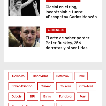
Glacial en el ring,
incontrolable fuera:
«Escopeta» Carlos Monzón
ADICIONALES
El arte de saber perder:
Peter Buckley, 256
derrotas y ni sentirlas
Alalshikh
Benavidez
Beterbiev
Bivol
Boxeo Italiano
Canelo
Chisora
Crawford
Dubois
EBU
Ennis
Fundora
Fury