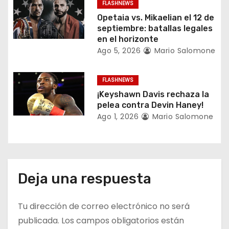
t
FLASHNEWS
Opetaia vs. Mikaelian el 12 de
r
septiembre: batallas legales
en el horizonte
a
Ago 5, 2026
Mario Salomone
d
FLASHNEWS
a
¡Keyshawn Davis rechaza la
pelea contra Devin Haney!
s
Ago 1, 2026
Mario Salomone
Deja una respuesta
Tu dirección de correo electrónico no será
publicada.
Los campos obligatorios están