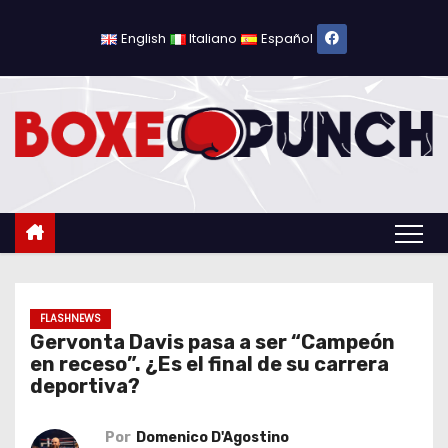
S
a
English
Italiano
Español
l
t
a
r
a
l
c
o
n
t
FLASHNEWS
Gervonta Davis pasa a ser “Campeón
e
en receso”. ¿Es el final de su carrera
n
deportiva?
i
d
Por
Domenico D'Agostino