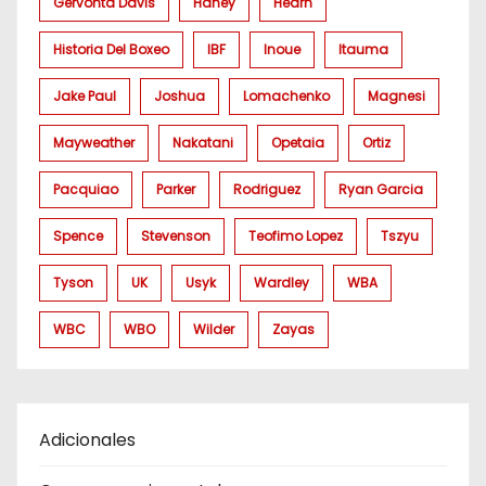
Gervonta Davis
Haney
Hearn
Historia Del Boxeo
IBF
Inoue
Itauma
Jake Paul
Joshua
Lomachenko
Magnesi
Mayweather
Nakatani
Opetaia
Ortiz
Pacquiao
Parker
Rodriguez
Ryan Garcia
Spence
Stevenson
Teofimo Lopez
Tszyu
Tyson
UK
Usyk
Wardley
WBA
WBC
WBO
Wilder
Zayas
Adicionales