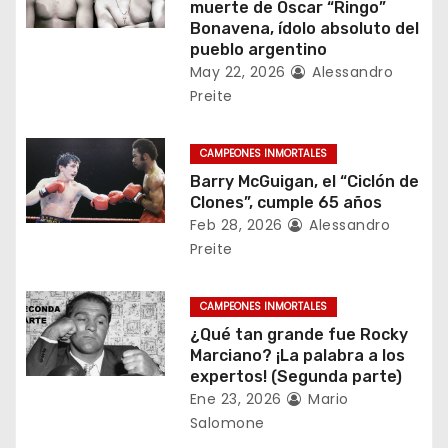
muerte de Oscar “Ringo”
d
Bonavena, ídolo absoluto del
pueblo argentino
e
May 22, 2026
Alessandro
Preite
e
n
CAMPEONES INMORTALES
Barry McGuigan, el “Ciclón de
t
Clones”, cumple 65 años
r
Feb 28, 2026
Alessandro
Preite
a
d
CAMPEONES INMORTALES
¿Qué tan grande fue Rocky
a
Marciano? ¡La palabra a los
expertos! (Segunda parte)
s
Ene 23, 2026
Mario
Salomone