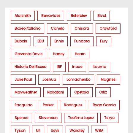
Alalshikh
Benavidez
Beterbiev
Bivol
Boxeo Italiano
Canelo
Chisora
Crawford
Dubois
EBU
Ennis
Fundora
Fury
Gervonta Davis
Haney
Hearn
Historia Del Boxeo
IBF
Inoue
Itauma
Jake Paul
Joshua
Lomachenko
Magnesi
Mayweather
Nakatani
Opetaia
Ortiz
Pacquiao
Parker
Rodriguez
Ryan Garcia
Spence
Stevenson
Teofimo Lopez
Tszyu
Tyson
UK
Usyk
Wardley
WBA