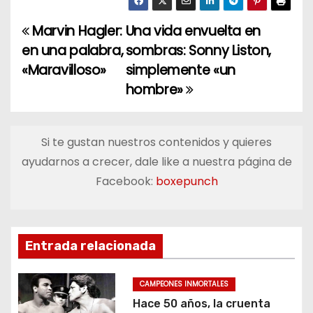
Marvin Hagler:
Una vida envuelta en
N
en una palabra,
sombras: Sonny Liston,
a
«Maravilloso»
simplemente «un
hombre»
v
e
Si te gustan nuestros contenidos y quieres
g
ayudarnos a crecer, dale like a nuestra página de
a
Facebook:
boxepunch
c
i
Entrada relacionada
ó
CAMPEONES INMORTALES
n
Hace 50 años, la cruenta