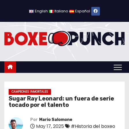
S
a
English
Italiano
Español
l
t
a
r
a
l
c
o
n
t
CAMPEONES INMORTALES
Sugar Ray Leonard: un fuera de serie
e
tocado por el talento
n
i
Por
Mario Salomone
d
May 17, 2025
#Historia del boxeo