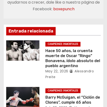
ayudarnos a crecer, dale like a nuestra página de
a
Facebook:
boxepunch
c
i
Entrada relacionada
ó
CAMPEONES INMORTALES
n
Hace 50 años, la cruenta
muerte de Oscar “Ringo”
d
Bonavena, ídolo absoluto del
pueblo argentino
e
May 22, 2026
Alessandro
Preite
e
n
CAMPEONES INMORTALES
Barry McGuigan, el “Ciclón de
t
Clones”, cumple 65 años