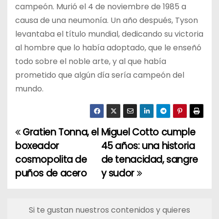
campeón. Murió el 4 de noviembre de 1985 a
causa de una neumonía. Un año después, Tyson
levantaba el título mundial, dedicando su victoria
al hombre que lo había adoptado, que le enseñó
todo sobre el noble arte, y al que había
prometido que algún día sería campeón del
mundo.
Gratien Tonna, el
Miguel Cotto cumple
N
boxeador
45 años: una historia
a
cosmopolita de
de tenacidad, sangre
puños de acero
y sudor
v
e
Si te gustan nuestros contenidos y quieres
g