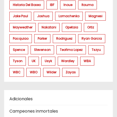
Historia Del Boxeo
IBF
Inoue
Itauma
Jake Paul
Joshua
Lomachenko
Magnesi
Mayweather
Nakatani
Opetaia
Ortiz
Pacquiao
Parker
Rodriguez
Ryan Garcia
Spence
Stevenson
Teofimo Lopez
Tszyu
Tyson
UK
Usyk
Wardley
WBA
WBC
WBO
Wilder
Zayas
Adicionales
Campeones inmortales