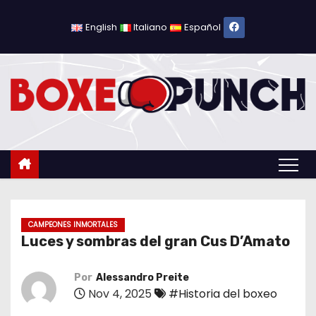
S
a
English
Italiano
Español
l
t
a
r
a
l
c
o
n
t
CAMPEONES INMORTALES
Luces y sombras del gran Cus D’Amato
e
n
Por
Alessandro Preite
i
Nov 4, 2025
#Historia del boxeo
d