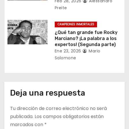
r
Feb 28, 2026
Alessandro
Preite
a
d
CAMPEONES INMORTALES
¿Qué tan grande fue Rocky
a
Marciano? ¡La palabra a los
expertos! (Segunda parte)
s
Ene 23, 2026
Mario
Salomone
Deja una respuesta
Tu dirección de correo electrónico no será
publicada.
Los campos obligatorios están
marcados con
*