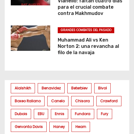
Vianello: faltan cuatro días
para el crucial combate
contra Makhmudov
GRANDES COMBATES DEL PASADO
Muhammad Ali vs Ken
Norton 2: una revancha al
filo de la navaja
Alalshikh
Benavidez
Beterbiev
Bivol
Boxeo Italiano
Canelo
Chisora
Crawford
Dubois
EBU
Ennis
Fundora
Fury
Gervonta Davis
Haney
Hearn