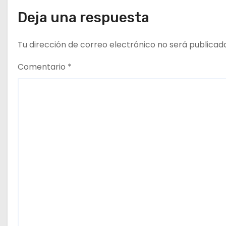
a
Deja una respuesta
d
Tu dirección de correo electrónico no será publicad
a
Comentario
*
s