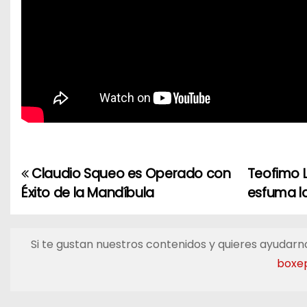
Claudio Squeo es Operado con
Teofimo 
N
Éxito de la Mandíbula
esfuma l
a
v
Si te gustan nuestros contenidos y quieres ayudarno
e
boxe
g