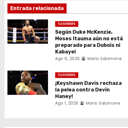
a
Entrada relacionada
c
FLASHNEWS
i
Según Duke McKenzie,
Moses Itauma aún no está
ó
preparado para Dubois ni
Kabayel
n
Ago 6, 2026
Mario Salomone
d
FLASHNEWS
e
¡Keyshawn Davis rechaza
e
la pelea contra Devin
Haney!
n
Ago 1, 2026
Mario Salomone
t
r