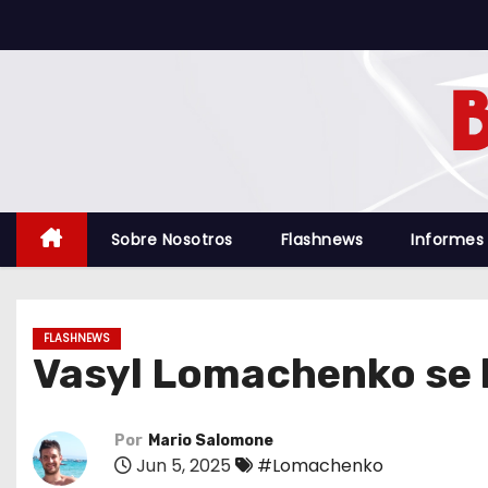
S
a
l
t
a
r
a
l
Sobre Nosotros
Flashnews
Informes
c
o
n
FLASHNEWS
t
Vasyl Lomachenko se h
e
n
i
Por
Mario Salomone
Jun 5, 2025
#Lomachenko
d