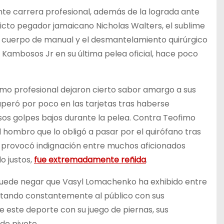
te carrera profesional, además de la lograda ante
victo pegador jamaicano Nicholas Walters, el sublime
l cuerpo de manual y el desmantelamiento quirúrgico
e Kambosos Jr en su última pelea oficial, hace poco
mo profesional dejaron cierto sabor amargo a sus
superó por poco en las tarjetas tras haberse
s golpes bajos durante la pelea. Contra Teofimo
 hombro que lo obligó a pasar por el quirófano tras
, provocó indignación entre muchos aficionados
o justos,
fue extremadamente reñida
.
e puede negar que Vasyl Lomachenko ha exhibido entre
cantando constantemente al público con sus
e este deporte con su juego de piernas, sus
de pivote.