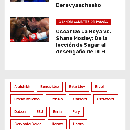
Derevyanchenko
GRANDES COMBATES DEL PASADO
Oscar De La Hoya vs.
Shane Mosley: De la
lección de Sugar al
desengaño de DLH
Alalshikh
Benavidez
Beterbiev
Bivol
Boxeo Italiano
Canelo
Chisora
Crawford
Dubois
EBU
Ennis
Fury
Gervonta Davis
Haney
Hearn