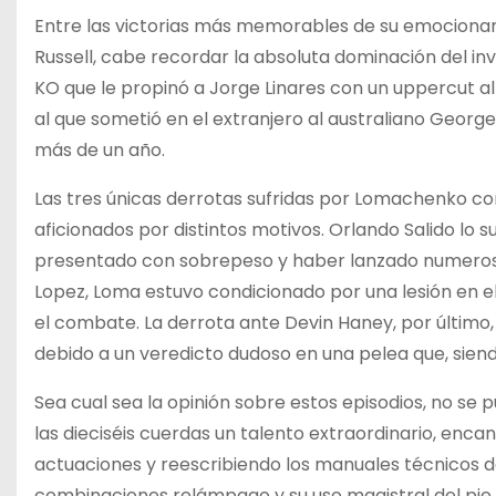
Entre las victorias más memorables de su emocionan
Russell, cabe recordar la absoluta dominación del in
KO que le propinó a Jorge Linares con un uppercut a
al que sometió en el extranjero al australiano Georg
más de un año.
Las tres únicas derrotas sufridas por Lomachenko co
aficionados por distintos motivos. Orlando Salido lo 
presentado con sobrepeso y haber lanzado numeroso
Lopez, Loma estuvo condicionado por una lesión en el
el combate. La derrota ante Devin Haney, por último
debido a un veredicto dudoso en una pelea que, siend
Sea cual sea la opinión sobre estos episodios, no s
las dieciséis cuerdas un talento extraordinario, en
actuaciones y reescribiendo los manuales técnicos d
combinaciones relámpago y su uso magistral del pie 