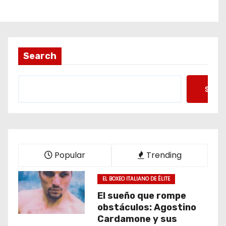
Search
Searc
Popular
Trending
EL BOXEO ITALIANO DE ÉLITE
El sueño que rompe
obstáculos: Agostino
Cardamone y sus