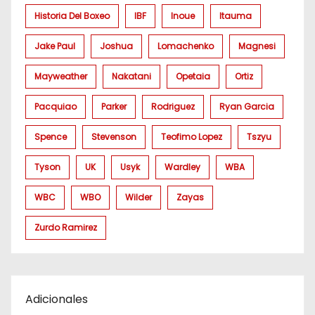
Historia Del Boxeo
IBF
Inoue
Itauma
Jake Paul
Joshua
Lomachenko
Magnesi
Mayweather
Nakatani
Opetaia
Ortiz
Pacquiao
Parker
Rodriguez
Ryan Garcia
Spence
Stevenson
Teofimo Lopez
Tszyu
Tyson
UK
Usyk
Wardley
WBA
WBC
WBO
Wilder
Zayas
Zurdo Ramirez
Adicionales