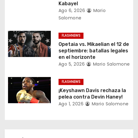
Kabayel
e
Ago 6, 2026
Mario
Salomone
n
t
FLASHNEWS
Opetaia vs. Mikaelian el 12 de
r
septiembre: batallas legales
en el horizonte
a
Ago 5, 2026
Mario Salomone
d
FLASHNEWS
a
¡Keyshawn Davis rechaza la
pelea contra Devin Haney!
s
Ago 1, 2026
Mario Salomone