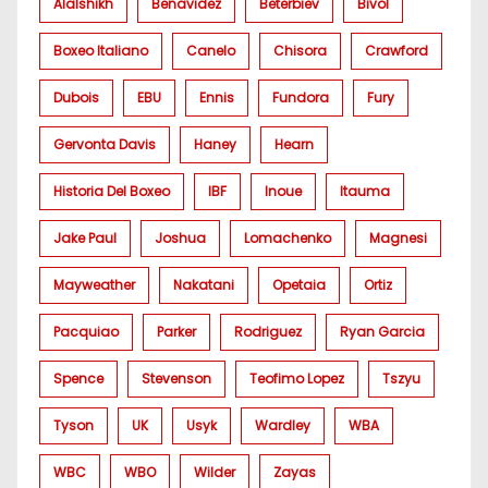
Alalshikh
Benavidez
Beterbiev
Bivol
Boxeo Italiano
Canelo
Chisora
Crawford
Dubois
EBU
Ennis
Fundora
Fury
Gervonta Davis
Haney
Hearn
Historia Del Boxeo
IBF
Inoue
Itauma
Jake Paul
Joshua
Lomachenko
Magnesi
Mayweather
Nakatani
Opetaia
Ortiz
Pacquiao
Parker
Rodriguez
Ryan Garcia
Spence
Stevenson
Teofimo Lopez
Tszyu
Tyson
UK
Usyk
Wardley
WBA
WBC
WBO
Wilder
Zayas