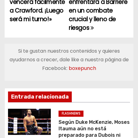
vencerá fácilmente
enfrentará a Barriere
a
a Crawford. ¡Luego
en un combate
será mi turno!»
crucial y lleno de
v
riesgos
e
g
Si te gustan nuestros contenidos y quieres
a
ayudarnos a crecer, dale like a nuestra página de
Facebook:
boxepunch
c
i
ó
Entrada relacionada
n
FLASHNEWS
d
Según Duke McKenzie, Moses
Itauma aún no está
e
preparado para Dubois ni