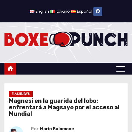
S
a
English
Italiano
Español
l
t
a
r
a
l
c
o
n
t
FLASHNEWS
Magnesi en la guarida del lobo:
e
enfrentará a Magsayo por el acceso al
n
Mundial
i
d
Por
Mario Salomone