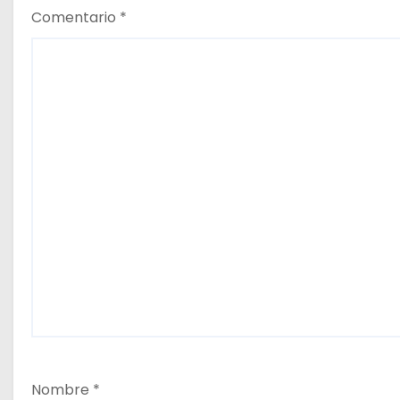
a
Comentario
*
s
Nombre
*