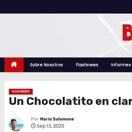
S
a
l
t
a
r
a
l
Sobre Nosotros
Flashnews
Informes
c
o
n
FLASHNEWS
t
Un Chocolatito en cla
e
n
i
Por
Mario Salomone
Sep 13, 2025
d