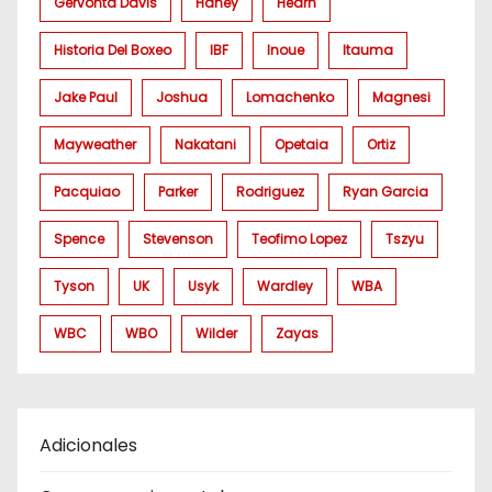
Gervonta Davis
Haney
Hearn
Historia Del Boxeo
IBF
Inoue
Itauma
Jake Paul
Joshua
Lomachenko
Magnesi
Mayweather
Nakatani
Opetaia
Ortiz
Pacquiao
Parker
Rodriguez
Ryan Garcia
Spence
Stevenson
Teofimo Lopez
Tszyu
Tyson
UK
Usyk
Wardley
WBA
WBC
WBO
Wilder
Zayas
Adicionales