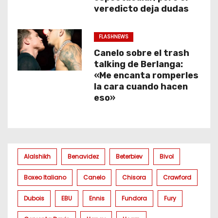
veredicto deja dudas
FLASHNEWS
Canelo sobre el trash
talking de Berlanga:
«Me encanta romperles
la cara cuando hacen
eso»
Alalshikh
Benavidez
Beterbiev
Bivol
Boxeo Italiano
Canelo
Chisora
Crawford
Dubois
EBU
Ennis
Fundora
Fury