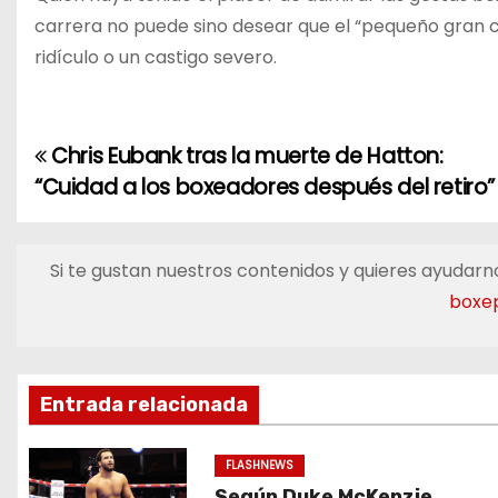
carrera no puede sino desear que el “pequeño gran c
ridículo o un castigo severo.
Chris Eubank tras la muerte de Hatton:
N
“Cuidad a los boxeadores después del retiro”
a
v
Si te gustan nuestros contenidos y quieres ayudarno
e
boxe
g
a
Entrada relacionada
c
FLASHNEWS
i
Según Duke McKenzie,