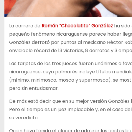
La carrera de
Román “Chocolatito” González
ha sido
pequeño fenómeno nicaragüense parece haber llegado
González derrotó por puntos al mexicano Héctor Robl
envidiable récord de 13 victorias, 8 derrotas y 3 empa
Las tarjetas de los tres jueces fueron unánimes a favo
nicaragüense, cuyo palmarés incluye títulos mundia
(mínimo, minimosca, mosca y supermosca), se mostró
pero sin entusiasmar.
De más está decir que en su mejor versión González 
Pero el tiempo es un juez implacable y, en el caso d
su veredicto.
Quien haya tenido el placer de admirar las gestas box