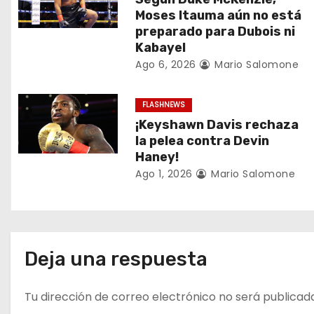
Moses Itauma aún no está
ó
preparado para Dubois ni
Kabayel
n
Ago 6, 2026
Mario Salomone
d
FLASHNEWS
e
¡Keyshawn Davis rechaza
e
la pelea contra Devin
Haney!
n
Ago 1, 2026
Mario Salomone
t
r
a
Deja una respuesta
d
Tu dirección de correo electrónico no será publicad