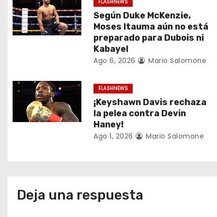
FLASHNEWS
i
Según Duke McKenzie,
Moses Itauma aún no está
ó
preparado para Dubois ni
Kabayel
n
Ago 6, 2026
Mario Salomone
d
FLASHNEWS
e
¡Keyshawn Davis rechaza
e
la pelea contra Devin
Haney!
n
Ago 1, 2026
Mario Salomone
t
r
a
Deja una respuesta
d