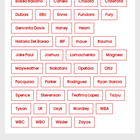
Boxeo Italiano
Canelo
Chisora
Crawford
Dubois
EBU
Ennis
Fundora
Fury
Gervonta Davis
Haney
Hearn
Historia Del Boxeo
IBF
Inoue
Itauma
Jake Paul
Joshua
Lomachenko
Magnesi
Mayweather
Nakatani
Opetaia
Ortiz
Pacquiao
Parker
Rodriguez
Ryan Garcia
Spence
Stevenson
Teofimo Lopez
Tszyu
Tyson
UK
Usyk
Wardley
WBA
WBC
WBO
Wilder
Zayas