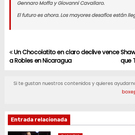
Gennaro Moffa y Giovanni Cavallaro.
El futuro es ahora. Los mayores desafíos están lle
Un Chocolatito en claro declive vence
Shaw
N
a Robles en Nicaragua
que 
a
v
Si te gustan nuestros contenidos y quieres ayudarno
e
boxe
g
a
Entrada relacionada
c