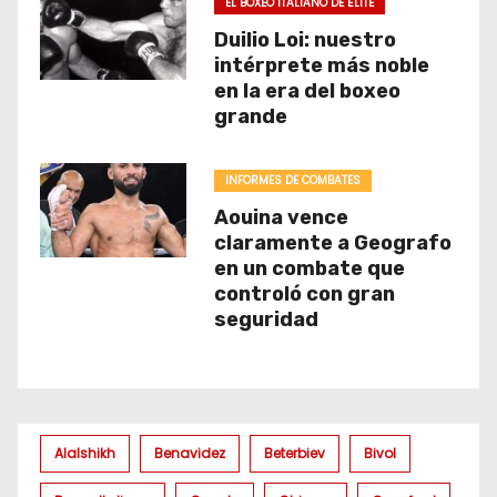
EL BOXEO ITALIANO DE ÉLITE
Duilio Loi: nuestro
intérprete más noble
en la era del boxeo
grande
INFORMES DE COMBATES
Aouina vence
claramente a Geografo
en un combate que
controló con gran
seguridad
Alalshikh
Benavidez
Beterbiev
Bivol