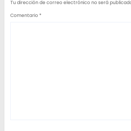
Tu dirección de correo electrónico no será publicad
a
Comentario
*
s