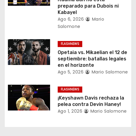
e
preparado para Dubois ni
Kabayel
e
Ago 6, 2026
Mario
Salomone
n
t
FLASHNEWS
Opetaia vs. Mikaelian el 12 de
r
septiembre: batallas legales
en el horizonte
a
Ago 5, 2026
Mario Salomone
d
FLASHNEWS
a
¡Keyshawn Davis rechaza la
pelea contra Devin Haney!
s
Ago 1, 2026
Mario Salomone