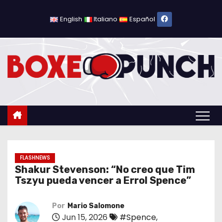
S
a
English
Italiano
Español
l
t
a
r
a
l
c
o
n
t
FLASHNEWS
Shakur Stevenson: “No creo que Tim
e
Tszyu pueda vencer a Errol Spence”
n
i
Por
Mario Salomone
d
Jun 15, 2026
#Spence
,