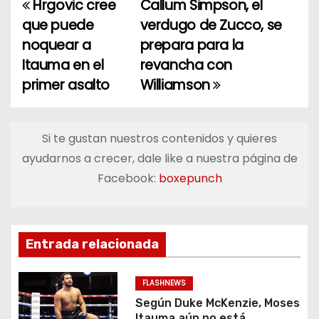
Hrgovic cree
Callum Simpson, el
N
que puede
verdugo de Zucco, se
a
noquear a
prepara para la
Itauma en el
revancha con
v
primer asalto
Williamson
e
g
Si te gustan nuestros contenidos y quieres
a
ayudarnos a crecer, dale like a nuestra página de
Facebook:
boxepunch
c
i
ó
Entrada relacionada
n
FLASHNEWS
d
Según Duke McKenzie, Moses
Itauma aún no está