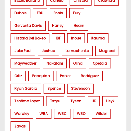
Boxeo Italiano
Canelo
Chisora
Crawford
Dubois
EBU
Ennis
Fury
Gervonta Davis
Haney
Hearn
Historia Del Boxeo
IBF
Inoue
Itauma
Jake Paul
Joshua
Lomachenko
Magnesi
Mayweather
Nakatani
Oliha
Opetaia
Ortiz
Pacquiao
Parker
Rodriguez
Ryan Garcia
Spence
Stevenson
Teofimo Lopez
Tszyu
Tyson
UK
Usyk
Wardley
WBA
WBC
WBO
Wilder
Zayas