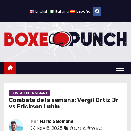
S
a
English
Italiano
Español
l
t
a
r
a
l
c
o
n
t
COMBATE DE LA SEMANA
Combate de la semana: Vergil Ortiz Jr
e
vs Erickson Lubin
n
i
Por
Mario Salomone
d
Nov 6, 2025
#Ortiz
,
#WBC