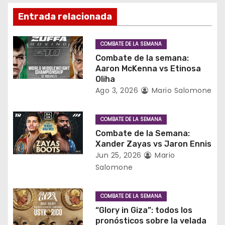
i
Entrada relacionada
ó
COMBATE DE LA SEMANA
n
Combate de la semana:
Aaron McKenna vs Etinosa
d
Oliha
Ago 3, 2026
Mario Salomone
e
e
COMBATE DE LA SEMANA
Combate de la Semana:
n
Xander Zayas vs Jaron Ennis
Jun 25, 2026
Mario
t
Salomone
r
COMBATE DE LA SEMANA
a
“Glory in Giza”: todos los
d
pronósticos sobre la velada