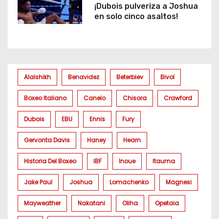
¡Dubois pulveriza a Joshua
en solo cinco asaltos!
Alalshikh
Benavidez
Beterbiev
Bivol
Boxeo Italiano
Canelo
Chisora
Crawford
Dubois
EBU
Ennis
Fury
Gervonta Davis
Haney
Hearn
Historia Del Boxeo
IBF
Inoue
Itauma
Jake Paul
Joshua
Lomachenko
Magnesi
Mayweather
Nakatani
Oliha
Opetaia