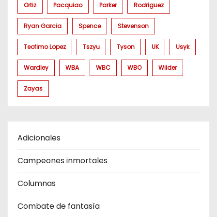
Ortiz
Pacquiao
Parker
Rodriguez
Ryan Garcia
Spence
Stevenson
Teofimo Lopez
Tszyu
Tyson
UK
Usyk
Wardley
WBA
WBC
WBO
Wilder
Zayas
Adicionales
Campeones inmortales
Columnas
Combate de fantasìa