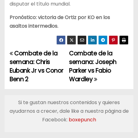
disputar el título mundial.
Pronóstico: victoria de Ortiz por KO en los
asaltos intermedios.
Combate de la
Combate de la
N
semana: Chris
semana: Joseph
a
Eubank Jr vs Conor
Parker vs Fabio
Benn 2
Wardley
v
e
Si te gustan nuestros contenidos y quieres
g
ayudarnos a crecer, dale like a nuestra página de
a
Facebook:
boxepunch
c