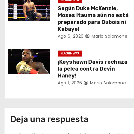
i
Según Duke McKenzie,
Moses Itauma aún no está
ó
preparado para Dubois ni
Kabayel
n
Ago 6, 2026
Mario Salomone
d
FLASHNEWS
e
¡Keyshawn Davis rechaza
e
la pelea contra Devin
Haney!
n
Ago 1, 2026
Mario Salomone
t
r
a
Deja una respuesta
d