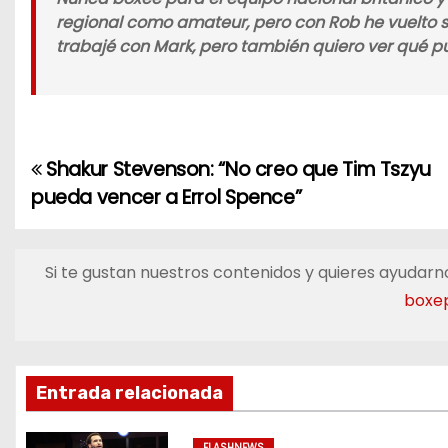
regional como amateur, pero con Rob he vuelto s
trabajé con Mark, pero también quiero ver qué p
Shakur Stevenson: “No creo que Tim Tszyu
N
pueda vencer a Errol Spence”
a
v
Si te gustan nuestros contenidos y quieres ayudarno
e
boxe
g
a
Entrada relacionada
c
FLASHNEWS