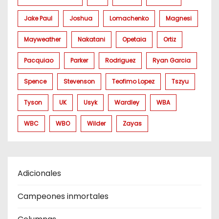
Jake Paul
Joshua
Lomachenko
Magnesi
Mayweather
Nakatani
Opetaia
Ortiz
Pacquiao
Parker
Rodriguez
Ryan Garcia
Spence
Stevenson
Teofimo Lopez
Tszyu
Tyson
UK
Usyk
Wardley
WBA
WBC
WBO
Wilder
Zayas
Adicionales
Campeones inmortales