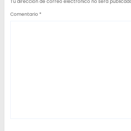
Tu dirección de correo electrónico no será publicad
a
Comentario
*
s