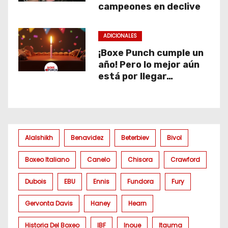
campeones en declive
ADICIONALES
¡Boxe Punch cumple un
año! Pero lo mejor aún
está por llegar…
Alalshikh
Benavidez
Beterbiev
Bivol
Boxeo Italiano
Canelo
Chisora
Crawford
Dubois
EBU
Ennis
Fundora
Fury
Gervonta Davis
Haney
Hearn
Historia Del Boxeo
IBF
Inoue
Itauma