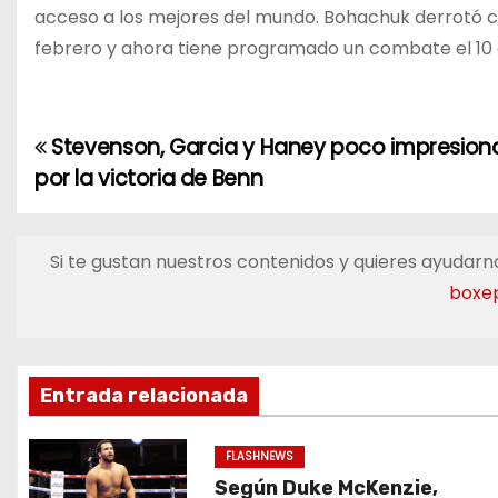
acceso a los mejores del mundo. Bohachuk derrotó co
febrero y ahora tiene programado un combate el 10 
Stevenson, Garcia y Haney poco impresio
N
por la victoria de Benn
a
v
Si te gustan nuestros contenidos y quieres ayudarno
e
boxe
g
a
Entrada relacionada
c
FLASHNEWS
i
Según Duke McKenzie,