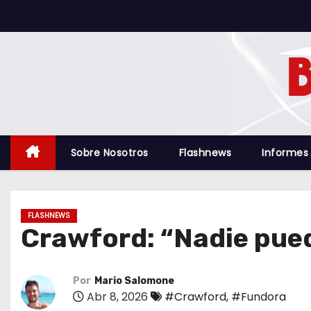
S
a
l
t
a
r
a
l
Sobre Nosotros
Flashnews
Informes
c
o
n
FLASHNEWS
t
Crawford: “Nadie pued
e
n
i
Por
Mario Salomone
Abr 8, 2026
#Crawford
,
#Fundora
d