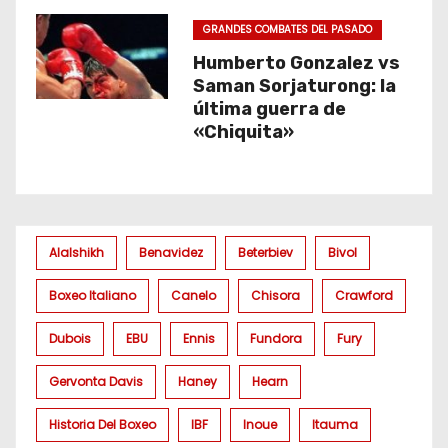
GRANDES COMBATES DEL PASADO
Humberto Gonzalez vs
Saman Sorjaturong: la
última guerra de
«Chiquita»
Alalshikh
Benavidez
Beterbiev
Bivol
Boxeo Italiano
Canelo
Chisora
Crawford
Dubois
EBU
Ennis
Fundora
Fury
Gervonta Davis
Haney
Hearn
Historia Del Boxeo
IBF
Inoue
Itauma