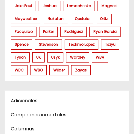
Jake Paul
Joshua
Lomachenko
Magnesi
Mayweather
Nakatani
Opetaia
Ortiz
Pacquiao
Parker
Rodriguez
Ryan Garcia
Spence
Stevenson
Teofimo Lopez
Tszyu
Tyson
UK
Usyk
Wardley
WBA
WBC
WBO
Wilder
Zayas
Adicionales
Campeones inmortales
Columnas