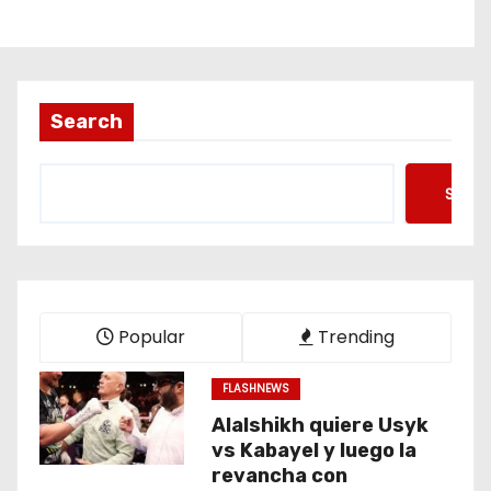
Search
Searc
Popular
Trending
FLASHNEWS
Alalshikh quiere Usyk
vs Kabayel y luego la
revancha con