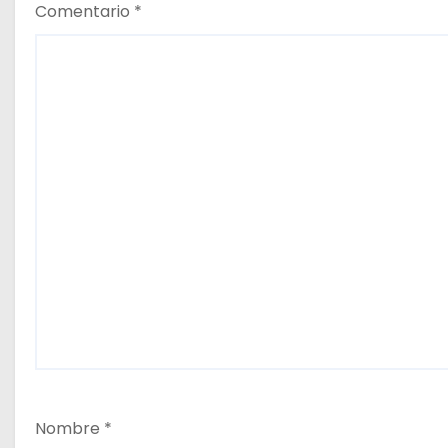
a
Comentario
*
s
Nombre
*