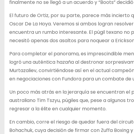
finalmente no se llegó a un acuerdo y “Boots” decidió
El futuro de Ortiz, por su parte, parece más incierto
Oscar De La Hoya. Veremos si ambos logran resolver s
encuentra un rumbo interesante. El púgil texano no
necesitó apenas dos asaltos para noquear a Erickson
Para completar el panorama, es imprescindible mencio
logró una auténtica hazaña al destronar sorpresiva
Murtazaliev, convirtiéndose así en el actual campeón 
en negociaciones con Fundora para un combate de un
Un poco más atrás en la jerarquía se encuentran el pr
australiano Tim Tszyu, púgiles que, pese a algunos t
regresar a la élite en cualquier momento.
En cambio, corre el riesgo de quedar fuera del circu
Bohachuk, cuya decisión de firmar con Zuffa Boxing y 