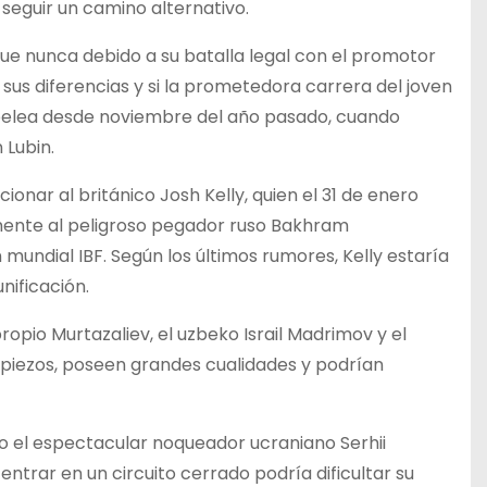
 seguir un camino alternativo.
 que nunca debido a su batalla legal con el promotor
us diferencias y si la prometedora carrera del joven
 pelea desde noviembre del año pasado, cuando
 Lubin.
nar al británico Josh Kelly, quien el 31 de enero
mente al peligroso pegador ruso Bakhram
mundial IBF. Según los últimos rumores, Kelly estaría
ificación.
opio Murtazaliev, el uzbeko Israil Madrimov y el
ropiezos, poseen grandes cualidades y podrían
ito el espectacular noqueador ucraniano Serhii
entrar en un circuito cerrado podría dificultar su