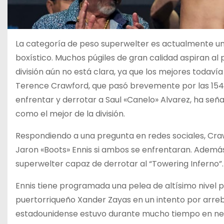
La categoría de peso superwelter es actualmente un
boxístico. Muchos púgiles de gran calidad aspiran al 
división aún no está clara, ya que los mejores todavía
Terence Crawford, que pasó brevemente por las 154 
enfrentar y derrotar a Saul «Canelo» Alvarez, ha s
como el mejor de la división.
Respondiendo a una pregunta en redes sociales, Craw
Jaron «Boots» Ennis si ambos se enfrentaran. Ademá
superwelter capaz de derrotar al “Towering Inferno”.
Ennis tiene programada una pelea de altísimo nivel pa
puertorriqueño Xander Zayas en un intento por arreb
estadounidense estuvo durante mucho tiempo en nego