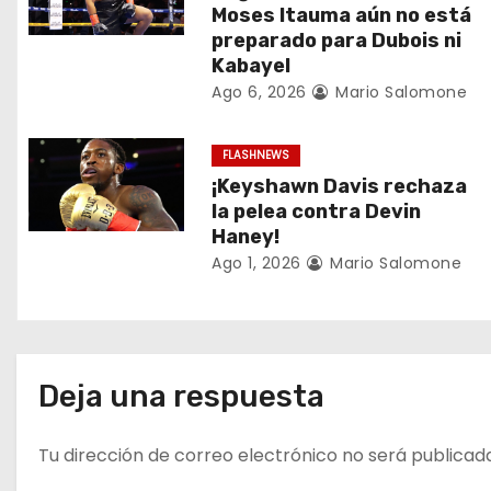
Moses Itauma aún no está
ó
preparado para Dubois ni
Kabayel
n
Ago 6, 2026
Mario Salomone
d
FLASHNEWS
e
¡Keyshawn Davis rechaza
e
la pelea contra Devin
Haney!
n
Ago 1, 2026
Mario Salomone
t
r
a
Deja una respuesta
d
Tu dirección de correo electrónico no será publicad